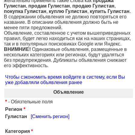
желательно применить такие слова как
продажа
Гулистан
,
продам Гулистан
,
продаю Гулистан
,
покупка Гулистан
,
куплю Гулистан
,
купить Гулистан
.
В содержании объявления не должно повторяться его
название. В описании объявления должно быть не
менее пяти предложений.
Объявление, составленное с учетом вышеприведенных
правил, будет легко находиться как на наших страницах,
так и в популярных поисковиках Google или Яндекс.
ВНИМНИЕ!
Одинаковые объявления, размещенные в
нескольких категориях или регионах, будут удаляться
без предупреждения. Дубликаты объявления снижают
его эффективность.
Чтобы сэкономить время войдите в систему, если Вы
уже добавляли объявления ранее
Объявление
*
- Обязтельные поля
Регион
*
Гулистан
[Сменить регион]
Категория
*