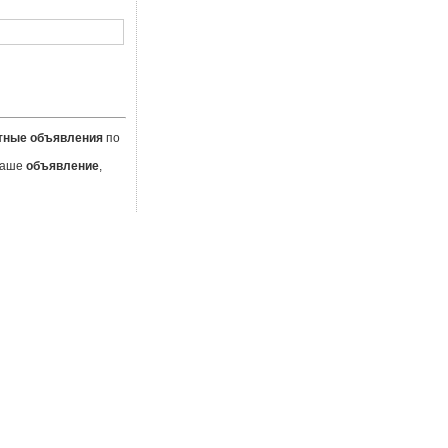
тные объявления
по
 Ваше
объявление
,