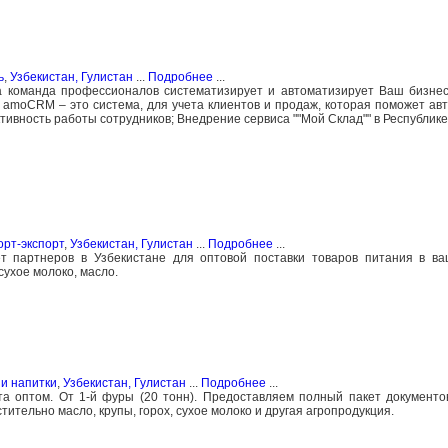
ь
,
Узбекистан, Гулистан
...
Подробнее
...
а команда профессионалов систематизирует и автоматизирует Ваш бизнес
 amoCRM – это система, для учета клиентов и продаж, которая поможет ав
ивность работы сотрудников; Внедрение сервиса ""Мой Склад"" в Республике
орт-экспорт
,
Узбекистан, Гулистан
...
Подробнее
...
т партнеров в Узбекистане для оптовой поставки товаров питания в ва
сухое молоко, масло.
и напитки
,
Узбекистан, Гулистан
...
Подробнее
...
та оптом. От 1-й фуры (20 тонн). Предоставляем полный пакет документ
стительно масло, крупы, горох, сухое молоко и другая агропродукция.