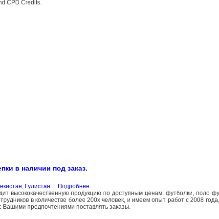
and CPD Credits.
пки в наличии под заказ.
екистан, Гулистан
...
Подробнее
...
т высококачественную продукцию по доступным ценам: футболки, поло фу
рудников в количестве более 200х человек, и имеем опыт работ с 2008 года
и с Вашими предпочтениями поставлять заказы.