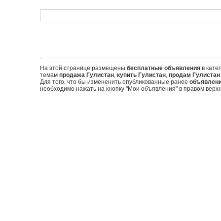
На этой странице размещены
бесплатные объявления
в кате
темам
продажа Гулистан
,
купить Гулистан
,
продам Гулистан
Для того, что бы измененить опубликованные ранее
объявлен
необходимо нажать на кнопку "Мои объявления" в правом верхн