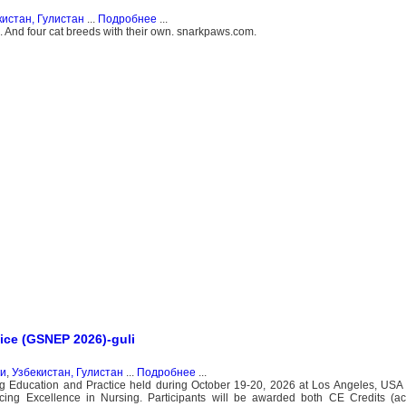
кистан, Гулистан
...
Подробнее
...
 And four cat breeds with their own. snarkpaws.com.
ice (GSNEP 2026)-guli
ги
,
Узбекистан, Гулистан
...
Подробнее
...
g Education and Practice held during October 19-20, 2026 at Los Angeles, USA 
cing Excellence in Nursing. Participants will be awarded both CE Credits (ac