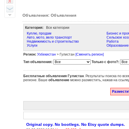
Объявления: Объявления
Категория:
Все категории
Куплю, продам
Бизнес и пр
Авто, мото, вело транспорт
Сельское хоз
Недвижимость и строительство
Работа
Услуги
Образование
Регион:
Узбекистан
> Гулистан
[Сменить регион]
Тип объявления:
Только с фото?:
Бесплатные объявления
Гулистан
. Результаты поиска по вс
регионе. Ваше
объявление
можно разместить, нажав на ссылк
Разместит
Original copy. No bootlegs. No Etsy quote dumps.