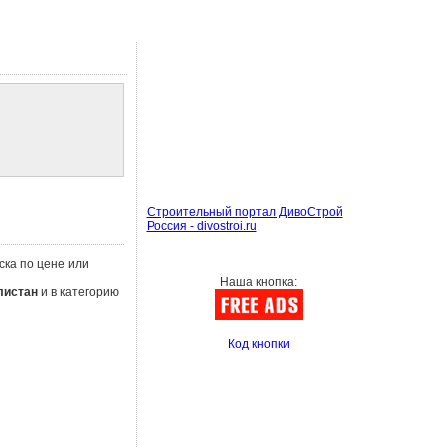
Строительный портал ДивоСтрой
Россия - divostroi.ru
ска по цене или
Наша кнопка:
листан
и в категорию
Код кнопки