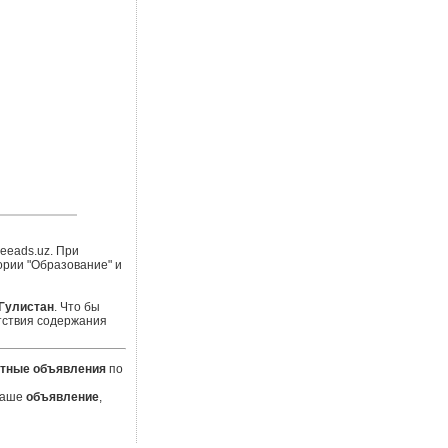
eeads.uz. При
ории "Образование" и
Гулистан
. Что бы
тствия содержания
тные объявления
по
 Ваше
объявление
,