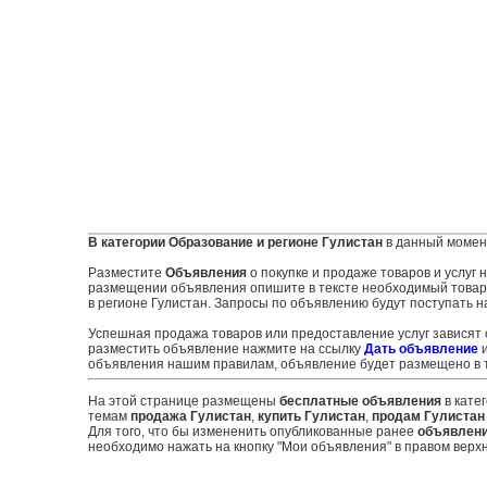
В категории Образование и регионе Гулистан
в данный момен
Разместите
Объявления
о покупке и продаже товаров и услуг
размещении объявления опишите в тексте необходимый товар и
в регионе Гулистан. Запросы по объявлению будут поступать н
Успешная продажа товаров или предоставление услуг зависят
разместить объявление нажмите на ссылку
Дать объявление
и
объявления нашим правилам, объявление будет размещено в т
На этой странице размещены
бесплатные объявления
в кате
темам
продажа Гулистан
,
купить Гулистан
,
продам Гулистан
Для того, что бы измененить опубликованные ранее
объявлен
необходимо нажать на кнопку "Мои объявления" в правом верхн