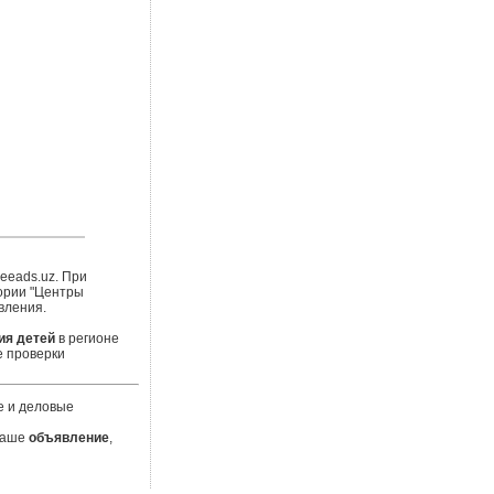
eeads.uz. При
ории "Центры
вления.
ия детей
в регионе
е проверки
е и деловые
 Ваше
объявление
,