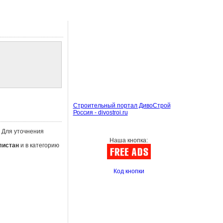
Строительный портал ДивоСтрой
Россия - divostroi.ru
. Для уточнения
Наша кнопка:
листан
и в категорию
Код кнопки