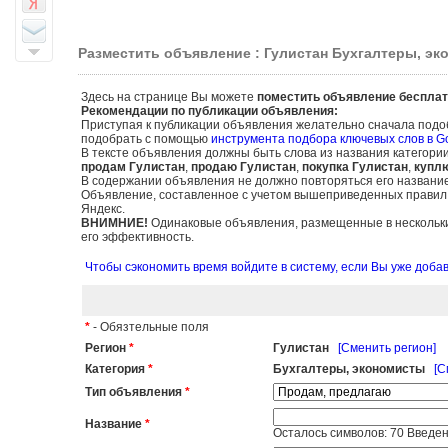
Разместить объявление : Гулистан Бухгалтеры, э
Здесь на странице Вы можете
поместить объявление бесплат
Рекомендации по публикации объявления:
Приступая к публикации объявления желательно сначала подо
подобрать с помощью
инструмента подбора ключевых слов в G
В тексте объявления должны быть слова из названия категори
продам Гулистан
,
продаю Гулистан
,
покупка Гулистан
,
купл
В содержании объявления не должно повторяться его названи
Объявление, составленное с учетом вышеприведенных правил, б
Яндекс.
ВНИМНИЕ!
Одинаковые объявления, размещенные в нескольких
его эффективность.
Чтобы сэкономить время войдите в систему, если Вы уже доб
*
- Обязтельные поля
Регион
*
Гулистан
[Сменить регион]
Категория
*
Бухгалтеры, экономисты
[С
Тип объявления
*
Название
*
Осталось символов:
70
Введен