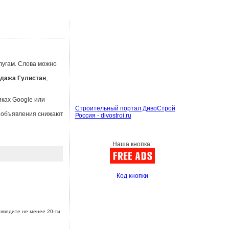
лугам. Слова можно
дажа Гулистан
,
иках Google или
Строительный портал ДивоСтрой
ы объявления снижают
Россия - divostroi.ru
Наша кнопка:
Код кнопки
введите не менее 20-ти