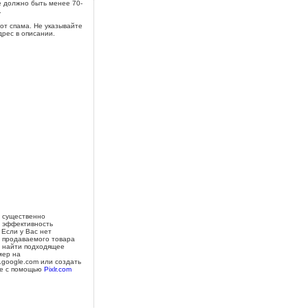
 должно быть менее 70-
.
от спама. Не указывайте
дрес в описании.
 существенно
 эффективность
 Если у Вас нет
 продаваемого товара
 найти подходящее
мер на
s.google.com или создать
е с помощью
Pixlr.com