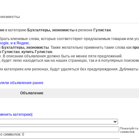
кономисты
но
в категорию
Бухгалтеры, экономисты
в регионе
Гулистан
.
брать ключевые слова, которые соответствуют предлагаемым товарам или ус
oogle
,
и в Яндекс
.
и
Бухгалтеры, экономисты
. Также желательно применить такие слова как
про
ю Гулистан
,
купить Гулистан
.
е. В описании объявления должно быть не менее пяти предложений.
удет легко находиться как на наших страницах, так и в популярных поисков
 категориях или регионах, будут удаляться без предупреждения. Дубликат
авляли объявления ранее
Объявление
менить категорию]
Пожалуйста 
символов
о символов:
0