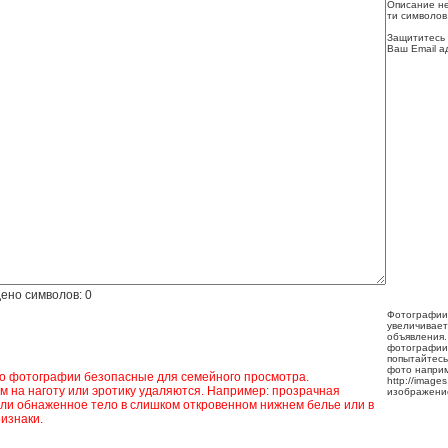
Описание не
ти символов
Защититесь 
Ваш Email а
ено символов:
0
Фотографии
увеличивает
объявления.
фотографии
попытайтесь
фото напри
ко фотографии безопасные для семейного просмотра.
http://image
 на наготу или эротику удаляются. Например: прозрачная
изображени
ли обнаженное тело в слишком откровенном нижнем белье или в
изнаки.