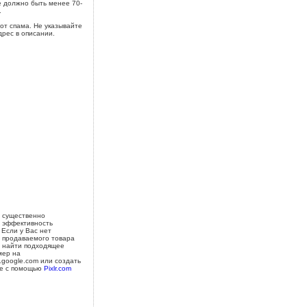
 должно быть менее 70-
.
от спама. Не указывайте
дрес в описании.
 существенно
 эффективность
 Если у Вас нет
 продаваемого товара
 найти подходящее
мер на
s.google.com или создать
е с помощью
Pixlr.com