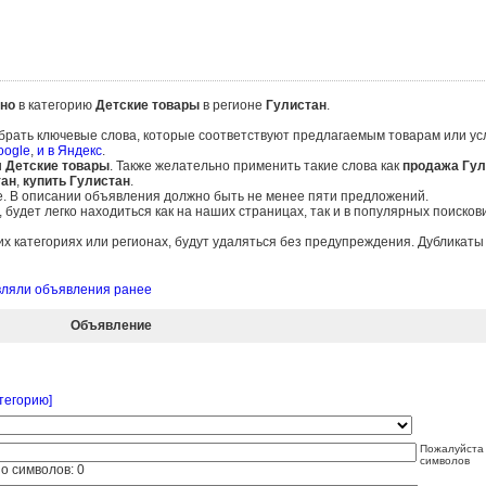
но
в категорию
Детские товары
в регионе
Гулистан
.
брать ключевые слова, которые соответствуют предлагаемым товарам или ус
oogle
,
и в Яндекс
.
и
Детские товары
. Также желательно применить такие слова как
продажа Гул
тан
,
купить Гулистан
.
е. В описании объявления должно быть не менее пяти предложений.
удет легко находиться как на наших страницах, так и в популярных поисков
 категориях или регионах, будут удаляться без предупреждения. Дубликат
авляли объявления ранее
Объявление
тегорию]
Пожалуйста 
символов
о символов:
0