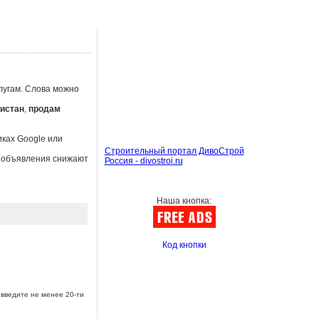
лугам. Слова можно
истан
,
продам
иках Google или
Строительный портал ДивоСтрой
ы объявления снижают
Россия - divostroi.ru
Наша кнопка:
Код кнопки
введите не менее 20-ти