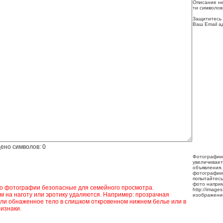
Описание не
ти символов
Защититесь 
Ваш Email а
ено символов:
0
Фотографии
увеличивает
объявления.
фотографии
попытайтесь
фото напри
ко фотографии безопасные для семейного просмотра.
http://image
 на наготу или эротику удаляются. Например: прозрачная
изображени
ли обнаженное тело в слишком откровенном нижнем белье или в
изнаки.