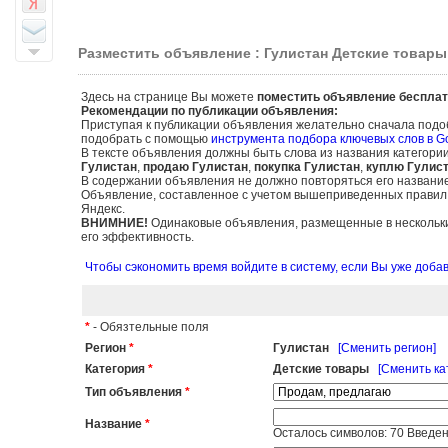
Разместить объявление : Гулистан Детские товары
Здесь на странице Вы можете
поместить объявление бесплат
Рекомендации по публикации объявления:
Приступая к публикации объявления желательно сначала подо
подобрать с помощью
инструмента подбора ключевых слов в G
В тексте объявления должны быть слова из названия категори
Гулистан
,
продаю Гулистан
,
покупка Гулистан
,
куплю Гулис
В содержании объявления не должно повторяться его названи
Объявление, составленное с учетом вышеприведенных правил, б
Яндекс.
ВНИМНИЕ!
Одинаковые объявления, размещенные в нескольких
его эффективность.
Чтобы сэкономить время войдите в систему, если Вы уже доб
*
- Обязтельные поля
Регион
*
Гулистан
[Сменить регион]
Категория
*
Детские товары
[Сменить ка
Тип объявления
*
Название
*
Осталось символов:
70
Введен