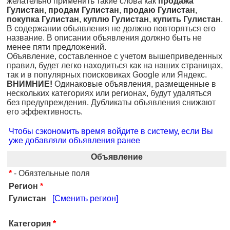
желательно применить такие слова как
продажа
Гулистан
,
продам Гулистан
,
продаю Гулистан
,
покупка Гулистан
,
куплю Гулистан
,
купить Гулистан
.
В содержании объявления не должно повторяться его
название. В описании объявления должно быть не
менее пяти предложений.
Объявление, составленное с учетом вышеприведенных
правил, будет легко находиться как на наших страницах,
так и в популярных поисковиках Google или Яндекс.
ВНИМНИЕ!
Одинаковые объявления, размещенные в
нескольких категориях или регионах, будут удаляться
без предупреждения. Дубликаты объявления снижают
его эффективность.
Чтобы сэкономить время войдите в систему, если Вы
уже добавляли объявления ранее
Объявление
*
- Обязтельные поля
Регион
*
Гулистан
[Сменить регион]
Категория
*