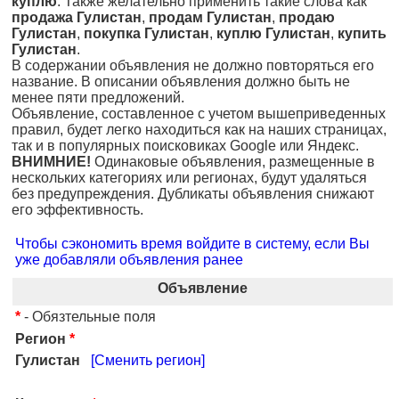
куплю
. Также желательно применить такие слова как
продажа Гулистан
,
продам Гулистан
,
продаю
Гулистан
,
покупка Гулистан
,
куплю Гулистан
,
купить
Гулистан
.
В содержании объявления не должно повторяться его
название. В описании объявления должно быть не
менее пяти предложений.
Объявление, составленное с учетом вышеприведенных
правил, будет легко находиться как на наших страницах,
так и в популярных поисковиках Google или Яндекс.
ВНИМНИЕ!
Одинаковые объявления, размещенные в
нескольких категориях или регионах, будут удаляться
без предупреждения. Дубликаты объявления снижают
его эффективность.
Чтобы сэкономить время войдите в систему, если Вы
уже добавляли объявления ранее
Объявление
*
- Обязтельные поля
Регион
*
Гулистан
[Сменить регион]