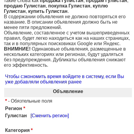
такие слова как
продажа Гулистан
,
продам Гулистан
,
продаю Гулистан
,
покупка Гулистан
,
куплю
Гулистан
,
купить Гулистан
.
В содержании объявления не должно повторяться его
название. В описании объявления должно быть не
менее пяти предложений.
Объявление, составленное с учетом вышеприведенных
правил, будет легко находиться как на наших страницах,
так и в популярных поисковиках Google или Яндекс.
ВНИМНИЕ!
Одинаковые объявления, размещенные в
нескольких категориях или регионах, будут удаляться
без предупреждения. Дубликаты объявления снижают
его эффективность.
Чтобы сэкономить время войдите в систему, если Вы
уже добавляли объявления ранее
Объявление
*
- Обязтельные поля
Регион
*
Гулистан
[Сменить регион]
Категория
*