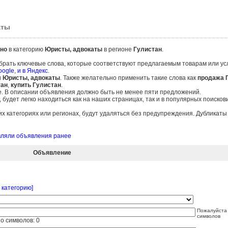
аты
но
в категорию
Юристы, адвокаты
в регионе
Гулистан
.
брать ключевые слова, которые соответствуют предлагаемым товарам или ус
oogle
,
и в Яндекс
.
и
Юристы, адвокаты
. Также желательно применить такие слова как
продажа 
тан
,
купить Гулистан
.
е. В описании объявления должно быть не менее пяти предложений.
удет легко находиться как на наших страницах, так и в популярных поисков
 категориях или регионах, будут удаляться без предупреждения. Дубликат
авляли объявления ранее
Объявление
 категорию]
Пожалуйста 
символов
о символов:
0