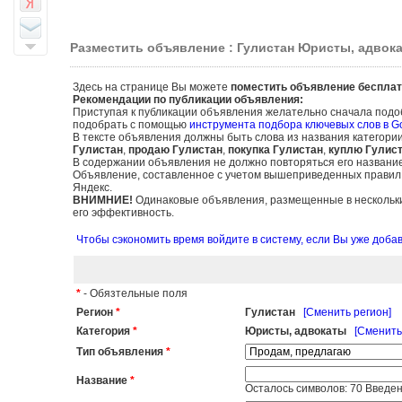
Разместить объявление : Гулистан Юристы, адвок
Здесь на странице Вы можете
поместить объявление бесплат
Рекомендации по публикации объявления:
Приступая к публикации объявления желательно сначала подо
подобрать с помощью
инструмента подбора ключевых слов в G
В тексте объявления должны быть слова из названия категори
Гулистан
,
продаю Гулистан
,
покупка Гулистан
,
куплю Гулис
В содержании объявления не должно повторяться его названи
Объявление, составленное с учетом вышеприведенных правил, б
Яндекс.
ВНИМНИЕ!
Одинаковые объявления, размещенные в нескольких
его эффективность.
Чтобы сэкономить время войдите в систему, если Вы уже доб
*
- Обязтельные поля
Регион
*
Гулистан
[Сменить регион]
Категория
*
Юристы, адвокаты
[Сменить
Тип объявления
*
Название
*
Осталось символов:
70
Введен