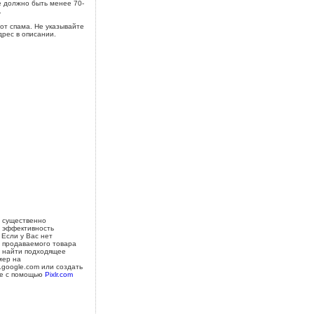
 должно быть менее 70-
.
от спама. Не указывайте
дрес в описании.
 существенно
 эффективность
 Если у Вас нет
 продаваемого товара
 найти подходящее
мер на
s.google.com или создать
е с помощью
Pixlr.com