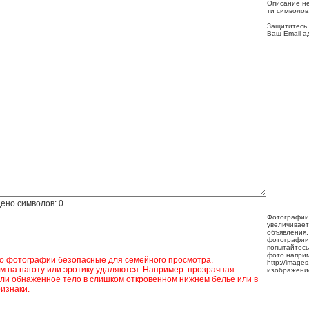
Описание не
ти символов
Защититесь 
Ваш Email а
ено символов:
0
Фотографии
увеличивает
объявления.
фотографии
попытайтесь
фото напри
ко фотографии безопасные для семейного просмотра.
http://image
 на наготу или эротику удаляются. Например: прозрачная
изображени
ли обнаженное тело в слишком откровенном нижнем белье или в
изнаки.