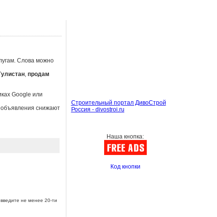
лугам. Слова можно
Гулистан
,
продам
иках Google или
Строительный портал ДивоСтрой
ы объявления снижают
Россия - divostroi.ru
Наша кнопка:
Код кнопки
введите не менее 20-ти