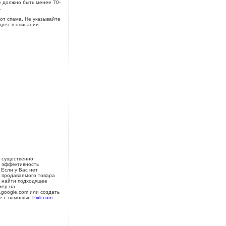
 должно быть менее 70-
.
от спама. Не указывайте
дрес в описании.
 существенно
 эффективность
 Если у Вас нет
 продаваемого товара
 найти подходящее
мер на
s.google.com или создать
е с помощью
Pixlr.com