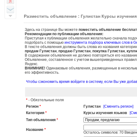
Разместить объявление : Гулистан Курсы изучения
Здесь на странице Вы можете
поместить объявление бесплат
Рекомендации по публикации объявления:
Приступая к публикации объявления желательно сначала подо
подобрать с помощью
инструмента подбора ключевых слов в G
В тексте объявления должны быть слова из названия категори
продам Гулистан
,
продаю Гулистан
,
покупка Гулистан
,
купл
В содержании объявления не должно повторяться его названи
Объявление, составленное с учетом вышеприведенных правил, б
Яндекс.
ВНИМНИЕ!
Одинаковые объявления, размещенные в нескольких
его эффективность.
Чтобы сэкономить время войдите в систему, если Вы уже доб
*
- Обязтельные поля
Регион
*
Гулистан
[Сменить регион]
Категория
*
Курсы изучения языков
[См
Тип объявления
*
Название
*
Осталось символов:
70
Введен