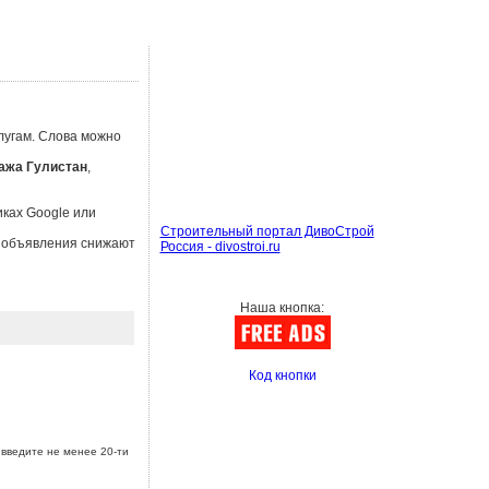
лугам. Слова можно
ажа Гулистан
,
иках Google или
Строительный портал ДивоСтрой
ы объявления снижают
Россия - divostroi.ru
Наша кнопка:
Код кнопки
введите не менее 20-ти