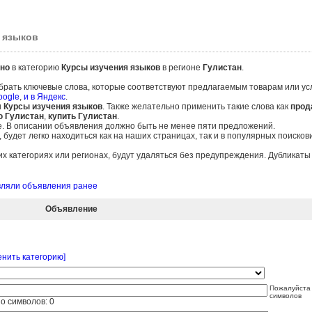
 языков
но
в категорию
Курсы изучения языков
в регионе
Гулистан
.
брать ключевые слова, которые соответствуют предлагаемым товарам или ус
oogle
,
и в Яндекс
.
и
Курсы изучения языков
. Также желательно применить такие слова как
прод
ю Гулистан
,
купить Гулистан
.
е. В описании объявления должно быть не менее пяти предложений.
удет легко находиться как на наших страницах, так и в популярных поисков
 категориях или регионах, будут удаляться без предупреждения. Дубликат
авляли объявления ранее
Объявление
енить категорию]
Пожалуйста 
символов
о символов:
0