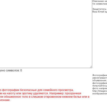
Описание не
ти символов
Защититесь 
Ваш Email а
ено символов:
0
Фотографии
увеличивает
объявления.
фотографии
попытайтесь
фото напри
ко фотографии безопасные для семейного просмотра.
http://image
 на наготу или эротику удаляются. Например: прозрачная
изображени
ли обнаженное тело в слишком откровенном нижнем белье или в
изнаки.