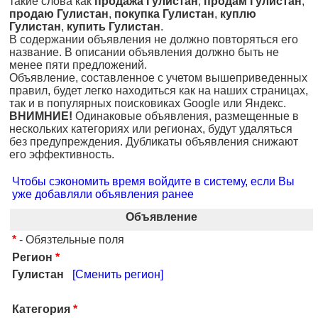
такие слова как
продажа Гулистан
,
продам Гулистан
,
продаю Гулистан
,
покупка Гулистан
,
куплю
Гулистан
,
купить Гулистан
.
В содержании объявления не должно повторяться его
название. В описании объявления должно быть не
менее пяти предложений.
Объявление, составленное с учетом вышеприведенных
правил, будет легко находиться как на наших страницах,
так и в популярных поисковиках Google или Яндекс.
ВНИМНИЕ!
Одинаковые объявления, размещенные в
нескольких категориях или регионах, будут удаляться
без предупреждения. Дубликаты объявления снижают
его эффективность.
Чтобы сэкономить время войдите в систему, если Вы
уже добавляли объявления ранее
Объявление
*
- Обязтельные поля
Регион
*
Гулистан
[Сменить регион]
Категория
*