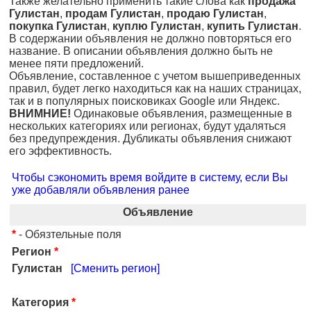
Также желательно применить такие слова как
продажа
Гулистан
,
продам Гулистан
,
продаю Гулистан
,
покупка Гулистан
,
куплю Гулистан
,
купить Гулистан
.
В содержании объявления не должно повторяться его
название. В описании объявления должно быть не
менее пяти предложений.
Объявление, составленное с учетом вышеприведенных
правил, будет легко находиться как на наших страницах,
так и в популярных поисковиках Google или Яндекс.
ВНИМНИЕ!
Одинаковые объявления, размещенные в
нескольких категориях или регионах, будут удаляться
без предупреждения. Дубликаты объявления снижают
его эффективность.
Чтобы сэкономить время войдите в систему, если Вы
уже добавляли объявления ранее
Объявление
*
- Обязтельные поля
Регион
*
Гулистан
[Сменить регион]
Категория
*