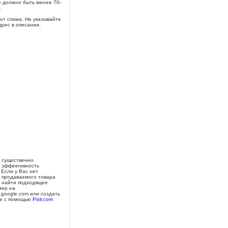
 должно быть менее 70-
.
от спама. Не указывайте
дрес в описании.
 существенно
 эффективность
 Если у Вас нет
 продаваемого товара
 найти подходящее
мер на
s.google.com или создать
е с помощью
Pixlr.com