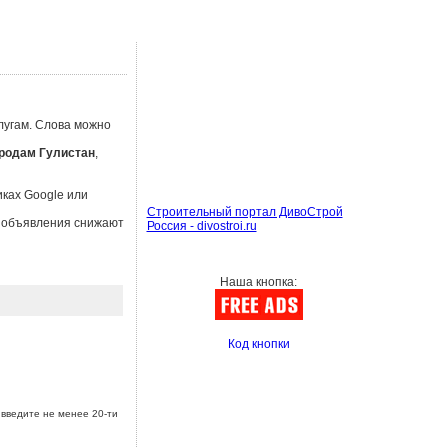
лугам. Слова можно
родам Гулистан
,
иках Google или
Строительный портал ДивоСтрой
ы объявления снижают
Россия - divostroi.ru
Наша кнопка:
Код кнопки
введите не менее 20-ти