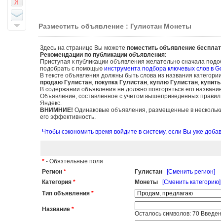
Разместить объявление : Гулистан Монеты
Здесь на странице Вы можете
поместить объявление бесплат
Рекомендации по публикации объявления:
Приступая к публикации объявления желательно сначала подо
подобрать с помощью
инструмента подбора ключевых слов в G
В тексте объявления должны быть слова из названия категори
продаю Гулистан
,
покупка Гулистан
,
куплю Гулистан
,
купить
В содержании объявления не должно повторяться его названи
Объявление, составленное с учетом вышеприведенных правил, б
Яндекс.
ВНИМНИЕ!
Одинаковые объявления, размещенные в нескольких
его эффективность.
Чтобы сэкономить время войдите в систему, если Вы уже доб
*
- Обязтельные поля
Регион
*
Гулистан
[Сменить регион]
Категория
*
Монеты
[Сменить категорию]
Тип объявления
*
Название
*
Осталось символов:
70
Введен