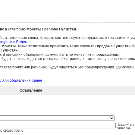
но
в категорию
Монеты
в регионе
Гулистан
.
брать ключевые слова, которые соответствуют предлагаемым товарам или ус
oogle
,
и в Яндекс
.
и
Монеты
. Также желательно применить такие слова как
продажа Гулистан
,
п
 Гулистан
.
е. В описании объявления должно быть не менее пяти предложений.
удет легко находиться как на наших страницах, так и в популярных поисков
 категориях или регионах, будут удаляться без предупреждения. Дубликат
авляли объявления ранее
Объявление
Пожалуйста 
символов
о символов:
0