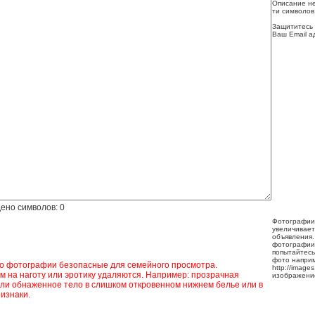
Описание не
ти символов
Защититесь 
Ваш Email а
ено символов:
0
Фотографии
увеличивает
объявления.
фотографии
попытайтесь
фото напри
ко фотографии безопасные для семейного просмотра.
http://image
 на наготу или эротику удаляются. Например: прозрачная
изображени
ли обнаженное тело в слишком откровенном нижнем белье или в
изнаки.