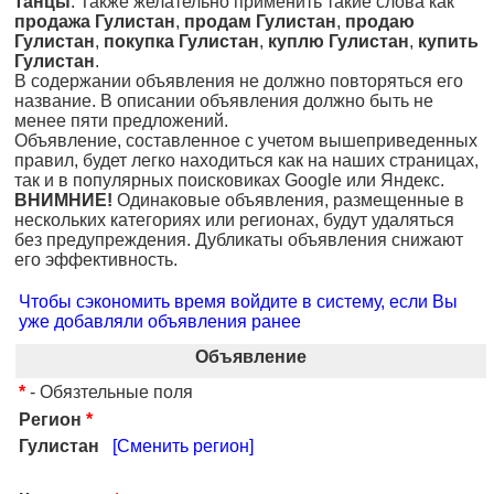
танцы
. Также желательно применить такие слова как
продажа Гулистан
,
продам Гулистан
,
продаю
Гулистан
,
покупка Гулистан
,
куплю Гулистан
,
купить
Гулистан
.
В содержании объявления не должно повторяться его
название. В описании объявления должно быть не
менее пяти предложений.
Объявление, составленное с учетом вышеприведенных
правил, будет легко находиться как на наших страницах,
так и в популярных поисковиках Google или Яндекс.
ВНИМНИЕ!
Одинаковые объявления, размещенные в
нескольких категориях или регионах, будут удаляться
без предупреждения. Дубликаты объявления снижают
его эффективность.
Чтобы сэкономить время войдите в систему, если Вы
уже добавляли объявления ранее
Объявление
*
- Обязтельные поля
Регион
*
Гулистан
[Сменить регион]