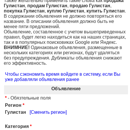
Также желательно применить такие слова как
продажа
Гулистан
,
продам Гулистан
,
продаю Гулистан
,
покупка Гулистан
,
куплю Гулистан
,
купить Гулистан
.
В содержании объявления не должно повторяться его
название. В описании объявления должно быть не
менее пяти предложений.
Объявление, составленное с учетом вышеприведенных
правил, будет легко находиться как на наших страницах,
так и в популярных поисковиках Google или Яндекс.
ВНИМНИЕ!
Одинаковые объявления, размещенные в
нескольких категориях или регионах, будут удаляться
без предупреждения. Дубликаты объявления снижают
его эффективность.
Чтобы сэкономить время войдите в систему, если Вы
уже добавляли объявления ранее
Объявление
*
- Обязтельные поля
Регион
*
Гулистан
[Сменить регион]
Категория
*