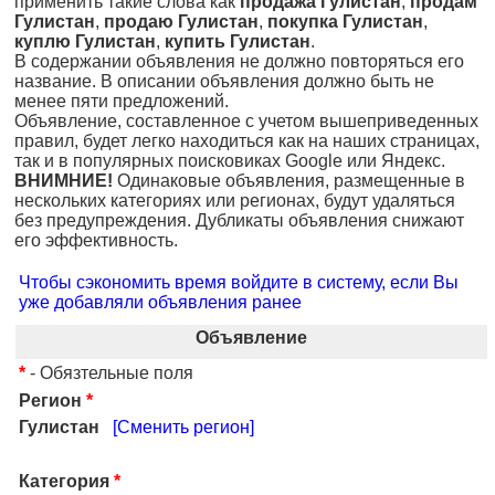
применить такие слова как
продажа Гулистан
,
продам
Гулистан
,
продаю Гулистан
,
покупка Гулистан
,
куплю Гулистан
,
купить Гулистан
.
В содержании объявления не должно повторяться его
название. В описании объявления должно быть не
менее пяти предложений.
Объявление, составленное с учетом вышеприведенных
правил, будет легко находиться как на наших страницах,
так и в популярных поисковиках Google или Яндекс.
ВНИМНИЕ!
Одинаковые объявления, размещенные в
нескольких категориях или регионах, будут удаляться
без предупреждения. Дубликаты объявления снижают
его эффективность.
Чтобы сэкономить время войдите в систему, если Вы
уже добавляли объявления ранее
Объявление
*
- Обязтельные поля
Регион
*
Гулистан
[Сменить регион]
Категория
*