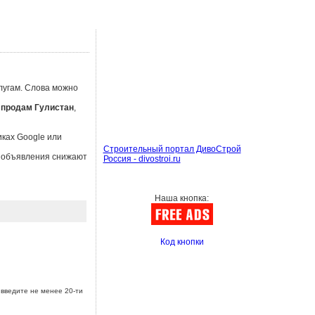
лугам. Слова можно
,
продам Гулистан
,
иках Google или
Строительный портал ДивоСтрой
ы объявления снижают
Россия - divostroi.ru
Наша кнопка:
Код кнопки
введите не менее 20-ти