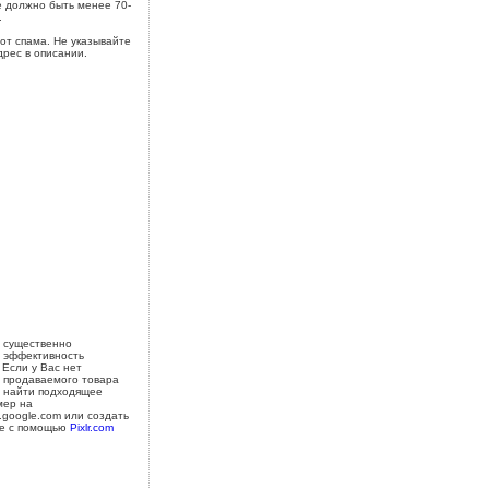
 должно быть менее 70-
.
от спама. Не указывайте
дрес в описании.
 существенно
 эффективность
 Если у Вас нет
 продаваемого товара
 найти подходящее
мер на
s.google.com или создать
е с помощью
Pixlr.com