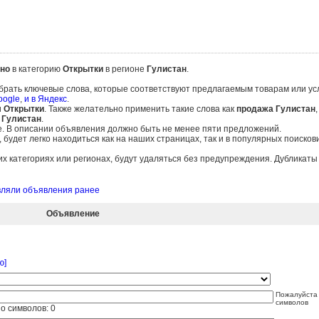
но
в категорию
Открытки
в регионе
Гулистан
.
брать ключевые слова, которые соответствуют предлагаемым товарам или ус
oogle
,
и в Яндекс
.
и
Открытки
. Также желательно применить такие слова как
продажа Гулистан
 Гулистан
.
е. В описании объявления должно быть не менее пяти предложений.
удет легко находиться как на наших страницах, так и в популярных поисков
 категориях или регионах, будут удаляться без предупреждения. Дубликат
авляли объявления ранее
Объявление
ю]
Пожалуйста 
символов
о символов:
0