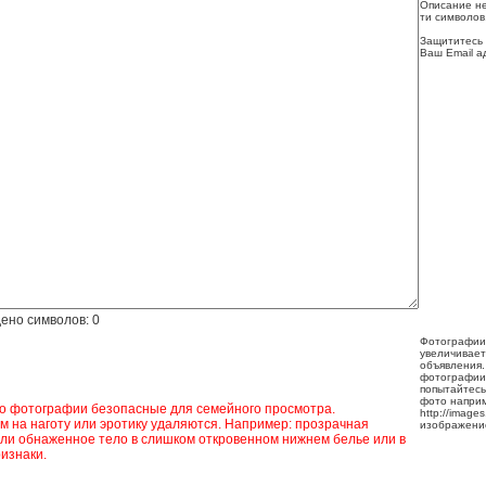
Описание не
ти символов
Защититесь 
Ваш Email а
ено символов:
0
Фотографии
увеличивает
объявления.
фотографии
попытайтесь
фото напри
ко фотографии безопасные для семейного просмотра.
http://image
 на наготу или эротику удаляются. Например: прозрачная
изображени
ли обнаженное тело в слишком откровенном нижнем белье или в
изнаки.