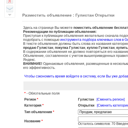
Разместить объявление : Гулистан Открытки
Здесь на странице Вы можете
поместить объявление бесплат
Рекомендации по публикации объявления:
Приступая к публикации объявления желательно сначала подо
подобрать с помощью
инструмента подбора ключевых слов в G
В тексте объявления должны быть слова из названия категори
продаю Гулистан
,
покупка Гулистан
,
куплю Гулистан
,
купить
В содержании объявления не должно повторяться его названи
Объявление, составленное с учетом вышеприведенных правил, б
Яндекс.
ВНИМНИЕ!
Одинаковые объявления, размещенные в нескольких
его эффективность.
Чтобы сэкономить время войдите в систему, если Вы уже доб
*
- Обязтельные поля
Регион
*
Гулистан
[Сменить регион]
Категория
*
Открытки
[Сменить категори
Тип объявления
*
Название
*
Осталось символов:
70
Введен