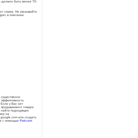
 должно быть менее 70-
.
от спама. Не указывайте
дрес в описании.
 существенно
 эффективность
 Если у Вас нет
 продаваемого товара
 найти подходящее
мер на
s.google.com или создать
е с помощью
Pixlr.com