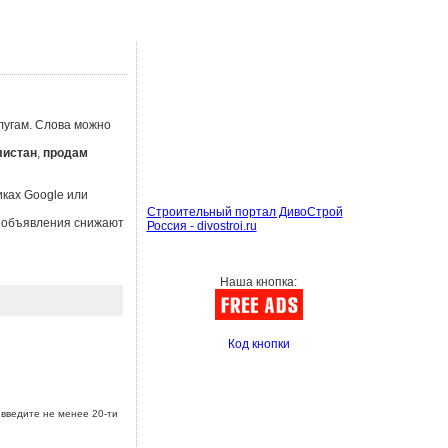
лугам. Слова можно
листан
,
продам
иках Google или
Строительный портал ДивоСтрой
ы объявления снижают
Россия - divostroi.ru
Наша кнопка:
Код кнопки
введите не менее 20-ти