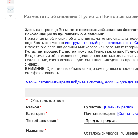
Разместить объявление : Гулистан Почтовые марк
Здесь на странице Вы можете
поместить объявление бесплат
Рекомендации по публикации объявления:
Приступая к публикации объявления желательно сначала подо
подобрать с помощью
инструмента подбора ключевых слов в G
В тексте объявления должны быть слова из названия категори
Гулистан
,
продаю Гулистан
,
покупка Гулистан
,
куплю Гулис
В содержании объявления не должно повторяться его названи
Объявление, составленное с учетом вышеприведенных правил, б
Яндекс.
ВНИМНИЕ!
Одинаковые объявления, размещенные в нескольких
его эффективность.
Чтобы сэкономить время войдите в систему, если Вы уже доб
*
- Обязтельные поля
Регион
*
Гулистан
[Сменить регион]
Категория
*
Почтовые марки
[Сменить к
Тип объявления
*
Название
*
Осталось символов:
70
Введен