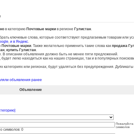
и
но
в категорию
Почтовые марки
в регионе
Гулистан
.
брать ключевые слова, которые соответствуют предлагаемым товарам или ус
oogle
,
и в Яндекс
.
и
Почтовые марки
. Также желательно применить такие слова как
продажа Гу
тан
,
купить Гулистан
.
е. В описании объявления должно быть не менее пяти предложений.
удет легко находиться как на наших страницах, так и в популярных поисков
 категориях или регионах, будут удаляться без предупреждения. Дубликат
авляли объявления ранее
Объявление
атегорию]
Пожалуйста 
символов
о символов:
0