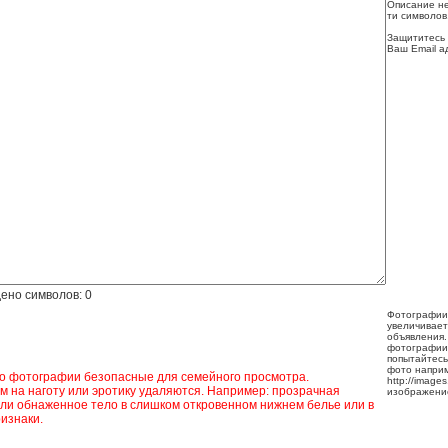
Описание не
ти символов
Защититесь 
Ваш Email а
ено символов:
0
Фотографии
увеличивает
объявления.
фотографии
попытайтесь
фото напри
ко фотографии безопасные для семейного просмотра.
http://image
 на наготу или эротику удаляются. Например: прозрачная
изображени
ли обнаженное тело в слишком откровенном нижнем белье или в
изнаки.