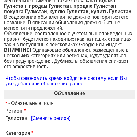
желательно применить такие слова как
продажа
Гулистан
,
продам Гулистан
,
продаю Гулистан
,
покупка Гулистан
,
куплю Гулистан
,
купить Гулистан
.
В содержании объявления не должно повторяться его
название. В описании объявления должно быть не
менее пяти предложений.
Объявление, составленное с учетом вышеприведенных
правил, будет легко находиться как на наших страницах,
так и в популярных поисковиках Google или Яндекс.
ВНИМНИЕ!
Одинаковые объявления, размещенные в
нескольких категориях или регионах, будут удаляться
без предупреждения. Дубликаты объявления снижают
его эффективность.
Чтобы сэкономить время войдите в систему, если Вы
уже добавляли объявления ранее
Объявление
*
- Обязтельные поля
Регион
*
Гулистан
[Сменить регион]
Категория
*