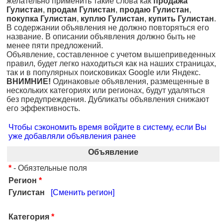
желательно применить такие слова как
продажа
Гулистан
,
продам Гулистан
,
продаю Гулистан
,
покупка Гулистан
,
куплю Гулистан
,
купить Гулистан
.
В содержании объявления не должно повторяться его
название. В описании объявления должно быть не
менее пяти предложений.
Объявление, составленное с учетом вышеприведенных
правил, будет легко находиться как на наших страницах,
так и в популярных поисковиках Google или Яндекс.
ВНИМНИЕ!
Одинаковые объявления, размещенные в
нескольких категориях или регионах, будут удаляться
без предупреждения. Дубликаты объявления снижают
его эффективность.
Чтобы сэкономить время войдите в систему, если Вы
уже добавляли объявления ранее
Объявление
*
- Обязтельные поля
Регион
*
Гулистан
[Сменить регион]
Категория
*