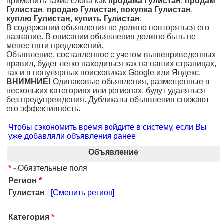
применить такие слова как
продажа Гулистан
,
продам
Гулистан
,
продаю Гулистан
,
покупка Гулистан
,
куплю Гулистан
,
купить Гулистан
.
В содержании объявления не должно повторяться его
название. В описании объявления должно быть не
менее пяти предложений.
Объявление, составленное с учетом вышеприведенных
правил, будет легко находиться как на наших страницах,
так и в популярных поисковиках Google или Яндекс.
ВНИМНИЕ!
Одинаковые объявления, размещенные в
нескольких категориях или регионах, будут удаляться
без предупреждения. Дубликаты объявления снижают
его эффективность.
Чтобы сэкономить время войдите в систему, если Вы
уже добавляли объявления ранее
Объявление
*
- Обязтельные поля
Регион
*
Гулистан
[Сменить регион]
Категория
*