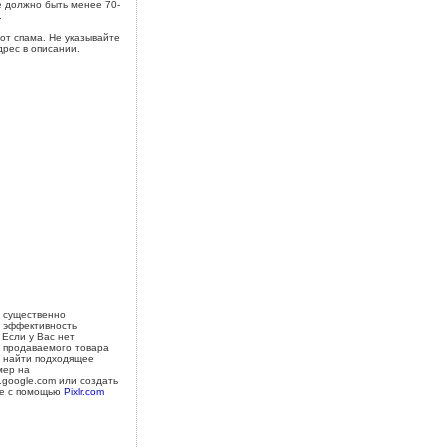
 должно быть менее 70-
.
от спама. Не указывайте
дрес в описании.
 существенно
 эффективность
 Если у Вас нет
 продаваемого товара
 найти подходящее
мер на
s.google.com или создать
е с помощью
Pixlr.com