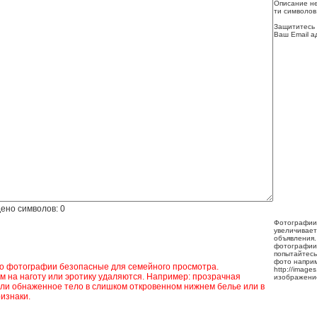
Описание не
ти символов
Защититесь 
Ваш Email а
ено символов:
0
Фотографии
увеличивает
объявления.
фотографии
попытайтесь
фото напри
ко фотографии безопасные для семейного просмотра.
http://image
 на наготу или эротику удаляются. Например: прозрачная
изображени
ли обнаженное тело в слишком откровенном нижнем белье или в
изнаки.