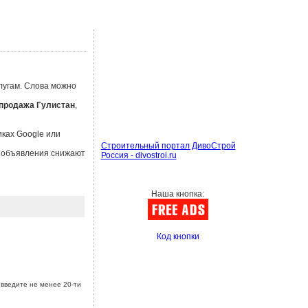
лугам. Слова можно
продажа Гулистан
,
иках Google или
Строительный портал ДивоСтрой
ы объявления снижают
Россия - divostroi.ru
Наша кнопка:
Код кнопки
введите не менее 20-ти