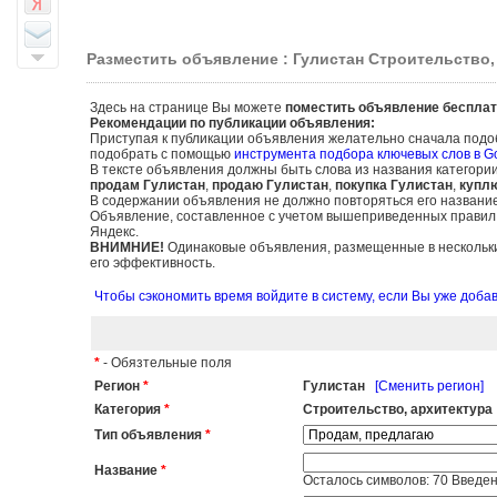
Разместить объявление : Гулистан Строительство,
Здесь на странице Вы можете
поместить объявление бесплат
Рекомендации по публикации объявления:
Приступая к публикации объявления желательно сначала подо
подобрать с помощью
инструмента подбора ключевых слов в G
В тексте объявления должны быть слова из названия категори
продам Гулистан
,
продаю Гулистан
,
покупка Гулистан
,
купл
В содержании объявления не должно повторяться его названи
Объявление, составленное с учетом вышеприведенных правил, б
Яндекс.
ВНИМНИЕ!
Одинаковые объявления, размещенные в нескольких
его эффективность.
Чтобы сэкономить время войдите в систему, если Вы уже доб
*
- Обязтельные поля
Регион
*
Гулистан
[Сменить регион]
Категория
*
Строительство, архитектура
Тип объявления
*
Название
*
Осталось символов:
70
Введен