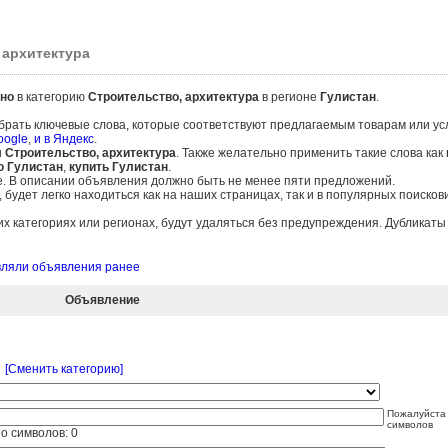
 архитектура
но
в категорию
Строительство, архитектура
в регионе
Гулистан
.
брать ключевые слова, которые соответствуют предлагаемым товарам или ус
oogle
,
и в Яндекс
.
и
Строительство, архитектура
. Также желательно применить такие слова как
ю Гулистан
,
купить Гулистан
.
е. В описании объявления должно быть не менее пяти предложений.
удет легко находиться как на наших страницах, так и в популярных поисков
 категориях или регионах, будут удаляться без предупреждения. Дубликат
авляли объявления ранее
Объявление
[Сменить категорию]
Пожалуйста 
символов
о символов:
0