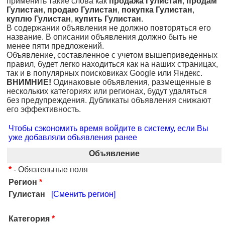
применить такие слова как
продажа Гулистан
,
продам
Гулистан
,
продаю Гулистан
,
покупка Гулистан
,
куплю Гулистан
,
купить Гулистан
.
В содержании объявления не должно повторяться его
название. В описании объявления должно быть не
менее пяти предложений.
Объявление, составленное с учетом вышеприведенных
правил, будет легко находиться как на наших страницах,
так и в популярных поисковиках Google или Яндекс.
ВНИМНИЕ!
Одинаковые объявления, размещенные в
нескольких категориях или регионах, будут удаляться
без предупреждения. Дубликаты объявления снижают
его эффективность.
Чтобы сэкономить время войдите в систему, если Вы
уже добавляли объявления ранее
Объявление
*
- Обязтельные поля
Регион
*
Гулистан
[Сменить регион]
Категория
*