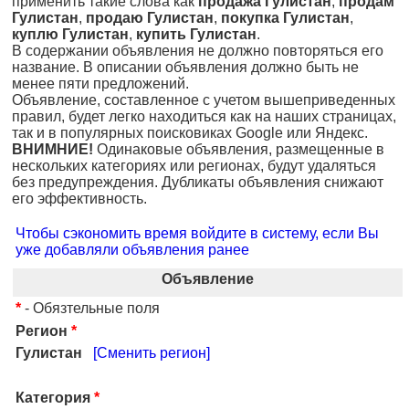
применить такие слова как
продажа Гулистан
,
продам
Гулистан
,
продаю Гулистан
,
покупка Гулистан
,
куплю Гулистан
,
купить Гулистан
.
В содержании объявления не должно повторяться его
название. В описании объявления должно быть не
менее пяти предложений.
Объявление, составленное с учетом вышеприведенных
правил, будет легко находиться как на наших страницах,
так и в популярных поисковиках Google или Яндекс.
ВНИМНИЕ!
Одинаковые объявления, размещенные в
нескольких категориях или регионах, будут удаляться
без предупреждения. Дубликаты объявления снижают
его эффективность.
Чтобы сэкономить время войдите в систему, если Вы
уже добавляли объявления ранее
Объявление
*
- Обязтельные поля
Регион
*
Гулистан
[Сменить регион]
Категория
*