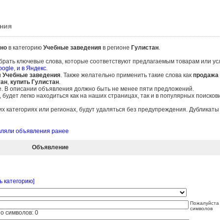
ния
но
в категорию
Учебные заведения
в регионе
Гулистан
.
брать ключевые слова, которые соответствуют предлагаемым товарам или ус
oogle
,
и в Яндекс
.
и
Учебные заведения
. Также желательно применить такие слова как
продажа 
тан
,
купить Гулистан
.
е. В описании объявления должно быть не менее пяти предложений.
удет легко находиться как на наших страницах, так и в популярных поисков
 категориях или регионах, будут удаляться без предупреждения. Дубликат
авляли объявления ранее
Объявление
ь категорию]
Пожалуйста 
символов
о символов:
0