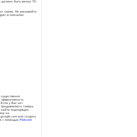
 должно быть менее 70-
.
от спама. Не указывайте
дрес в описании.
 существенно
 эффективность
 Если у Вас нет
 продаваемого товара
 найти подходящее
мер на
s.google.com или создать
е с помощью
Pixlr.com