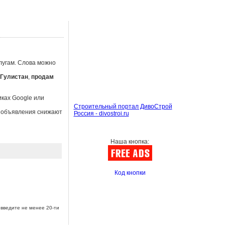
лугам. Слова можно
Гулистан
,
продам
иках Google или
Строительный портал ДивоСтрой
ы объявления снижают
Россия - divostroi.ru
Наша кнопка:
Код кнопки
введите не менее 20-ти