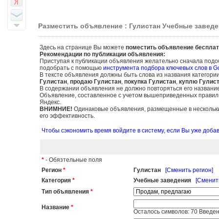
Разместить объявление : Гулистан Учебные заведе
Здесь на странице Вы можете
поместить объявление бесплат
Рекомендации по публикации объявления:
Приступая к публикации объявления желательно сначала подо
подобрать с помощью
инструмента подбора ключевых слов в G
В тексте объявления должны быть слова из названия категори
Гулистан
,
продаю Гулистан
,
покупка Гулистан
,
куплю Гулис
В содержании объявления не должно повторяться его названи
Объявление, составленное с учетом вышеприведенных правил, б
Яндекс.
ВНИМНИЕ!
Одинаковые объявления, размещенные в нескольких
его эффективность.
Чтобы сэкономить время войдите в систему, если Вы уже доб
*
- Обязтельные поля
Регион
*
Гулистан
[Сменить регион]
Категория
*
Учебные заведения
[Сменит
Тип объявления
*
Название
*
Осталось символов:
70
Введен