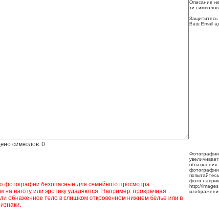
Описание не
ти символов
Защититесь 
Ваш Email а
ено символов:
0
Фотографии
увеличивает
объявления.
фотографии
попытайтесь
фото напри
ко фотографии безопасные для семейного просмотра.
http://image
 на наготу или эротику удаляются. Например: прозрачная
изображени
ли обнаженное тело в слишком откровенном нижнем белье или в
изнаки.