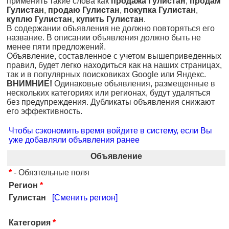
применить такие слова как
продажа Гулистан
,
продам
Гулистан
,
продаю Гулистан
,
покупка Гулистан
,
куплю Гулистан
,
купить Гулистан
.
В содержании объявления не должно повторяться его
название. В описании объявления должно быть не
менее пяти предложений.
Объявление, составленное с учетом вышеприведенных
правил, будет легко находиться как на наших страницах,
так и в популярных поисковиках Google или Яндекс.
ВНИМНИЕ!
Одинаковые объявления, размещенные в
нескольких категориях или регионах, будут удаляться
без предупреждения. Дубликаты объявления снижают
его эффективность.
Чтобы сэкономить время войдите в систему, если Вы
уже добавляли объявления ранее
Объявление
*
- Обязтельные поля
Регион
*
Гулистан
[Сменить регион]
Категория
*