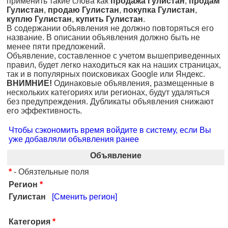
применить такие слова как
продажа Гулистан
,
продам
Гулистан
,
продаю Гулистан
,
покупка Гулистан
,
куплю Гулистан
,
купить Гулистан
.
В содержании объявления не должно повторяться его
название. В описании объявления должно быть не
менее пяти предложений.
Объявление, составленное с учетом вышеприведенных
правил, будет легко находиться как на наших страницах,
так и в популярных поисковиках Google или Яндекс.
ВНИМНИЕ!
Одинаковые объявления, размещенные в
нескольких категориях или регионах, будут удаляться
без предупреждения. Дубликаты объявления снижают
его эффективность.
Чтобы сэкономить время войдите в систему, если Вы
уже добавляли объявления ранее
Объявление
*
- Обязтельные поля
Регион
*
Гулистан
[Сменить регион]
Категория
*