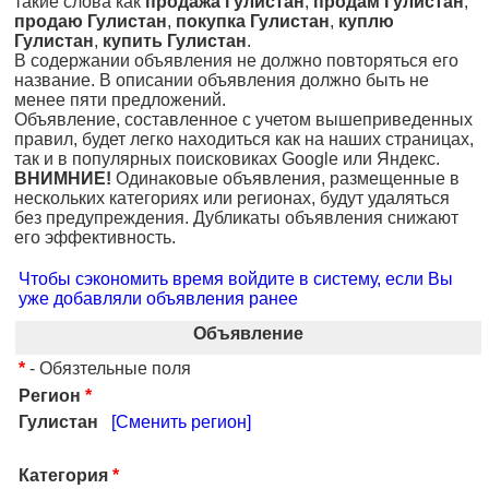
такие слова как
продажа Гулистан
,
продам Гулистан
,
продаю Гулистан
,
покупка Гулистан
,
куплю
Гулистан
,
купить Гулистан
.
В содержании объявления не должно повторяться его
название. В описании объявления должно быть не
менее пяти предложений.
Объявление, составленное с учетом вышеприведенных
правил, будет легко находиться как на наших страницах,
так и в популярных поисковиках Google или Яндекс.
ВНИМНИЕ!
Одинаковые объявления, размещенные в
нескольких категориях или регионах, будут удаляться
без предупреждения. Дубликаты объявления снижают
его эффективность.
Чтобы сэкономить время войдите в систему, если Вы
уже добавляли объявления ранее
Объявление
*
- Обязтельные поля
Регион
*
Гулистан
[Сменить регион]
Категория
*