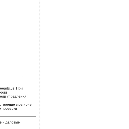
eeads.uz. При
ории
нели управления.
строение
в регионе
е проверки
е и деловые