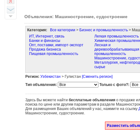
Объявления: Машиностроение, судостроение
Категория:
Все категории
>
Бизнес и промышленность
> Маш
ИТ, Интернет, связь
Легкая промышленность
Банки и финансы
Химическая промышленн
Опт, поставки, импорт-экспорт
Лесная и
Продажа бизнеса
деревообрабатывающая
Пищевая промышленность
промышленность
Машиностроение, судос
Металлургия, нефтепрод
сырье
Регион:
Узбекистан
> Гулистан
[Сменить регион]
Тип объявления:
Только с фото?:
Здесь Вы можете найти
бесплатные объявления
о продаже ил
поиска по цене или другим параметрам в разделе Машинострое
Для размещения Ваших объявлений у нас, нажмите на ссылку
Машиностроение, судостроение.
Разместить объя