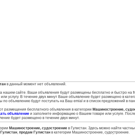
тан
в данный момент нет объявлений.
 на нашем сайте. Ваши объявления будут размещены бесплатно и быстро на fr
ли услугу. В течение двух минут Ваше объявление будет размещено в катег
ы по объявлению будут поступать на Ваш emial и в список предложений в па
 от размещения бесплатного объявления в категории
Машиностроение, судо
ать объявление
и заполните информацию о Вашем товаре или услуге. Посл
ение будет размещено в течение двух минут.
гории
Машиностроение, судостроение
в Гулистан. Здесь можно найти частны
 Гулистан
,
продам Гулистан
в категории Машиностроение, судостроение.