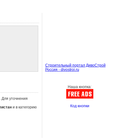
Строительный портал ДивоСтрой
Россия - divostroi.ru
Наша кнопка:
. Для уточнения
Код кнопки
листан
и в категорию