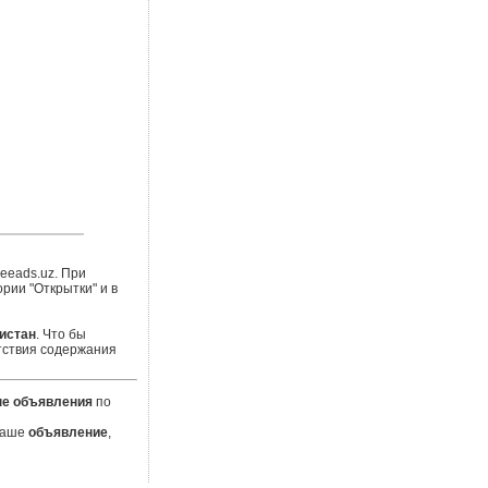
eeads.uz. При
рии "Открытки" и в
истан
. Что бы
тствия содержания
е объявления
по
 Ваше
объявление
,