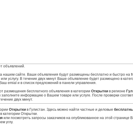
т объявлений.
 на нашем сайте. Ваши объявления будут размещены бесплатно и быстро на fr
ли услугу. В течение двух минут Ваше объявление будет размещено в катего
Ваш emial и в список предложений в панели управления.
 от размещения бесплатного объявления в категории
Открытки
в регионе
Гул
 заполните информацию о Вашем товаре или услуге. После проверки соотве
ечение двух минут.
гории
Открытки
в Гулистан. Здесь можно найти частные и деловые
бесплатны
в категории Открытки.
ия
или посмотреть запросы заказчиков на опубликованное на этой странице
ем углу.