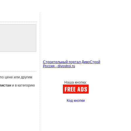
Строительный портал ДивоСтрой
Россия - divostroi.ru
 по цене или другим
Наша кнопка:
листан
и в категорию
Код кнопки