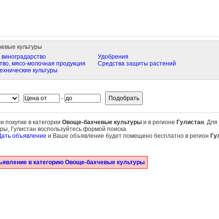
евые культуры
 виноградарство
Удобрения
во, мясо-молочная продукция
Средства защиты растений
ехнические культуры
-
и покупке в категории
Овоще-бахчевые культуры
и в регионе
Гулистан
. Для
ры, Гулистан воспользуйтесь формой поиска.
Дать объявление
и Ваше объявление будет помещено бесплатно в регион
Гу
ъявление в категорию Овоще-бахчевые культуры