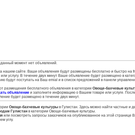
 данный момент нет объявлений.
 на нашем сайте. Ваши объявления будут размещены бесплатно и быстро на fr
ли услугу. В течение двух минут Ваше объявление будет размещено в катег
нию будут поступать на Ваш emial и в список предложений в панели управлени
 от размещения бесплатного объявления в категории
Овоще-бахчевые куль
ать объявление
и заполните информацию о Вашем товаре или услуге. Посл
ение будет размещено в течение двух минут.
гории
Овоще-бахчевые культуры
в Гулистан. Здесь можно найти частные и 
родам Гулистан
в категории Овоще-бахчевые культуры.
ия
или посмотреть запросы заказчиков на опубликованное на этой странице
ем углу.