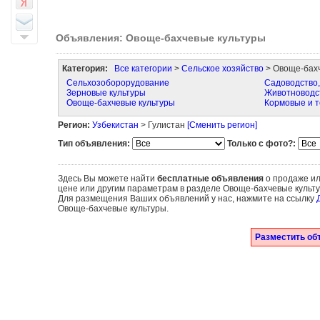
Объявления: Овоще-бахчевые культуры
Категория:
Все категории
>
Сельское хозяйство
> Овоще-бахч
Сельхозоборорудование
Садоводство,
Зерновые культуры
Животноводст
Овоще-бахчевые культуры
Кормовые и т
Регион:
Узбекистан
> Гулистан
[Сменить регион]
Тип объявления:
Только с фото?:
Здесь Вы можете найти
бесплатные объявления
о продаже ил
цене или другим параметрам в разделе Овоще-бахчевые культу
Для размещения Ваших объявлений у нас, нажмите на ссылку
Овоще-бахчевые культуры.
Разместить об