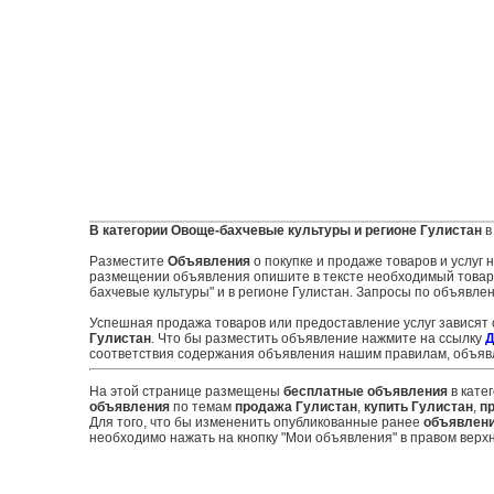
В категории Овоще-бахчевые культуры и регионе Гулистан
в
Разместите
Объявления
о покупке и продаже товаров и услуг
размещении объявления опишите в тексте необходимый товар и
бахчевые культуры" и в регионе Гулистан. Запросы по объявле
Успешная продажа товаров или предоставление услуг зависят
Гулистан
. Что бы разместить объявление нажмите на ссылку
Д
соответствия содержания объявления нашим правилам, объявл
На этой странице размещены
бесплатные объявления
в кате
объявления
по темам
продажа Гулистан
,
купить Гулистан
,
п
Для того, что бы измененить опубликованные ранее
объявлен
необходимо нажать на кнопку "Мои объявления" в правом верхн