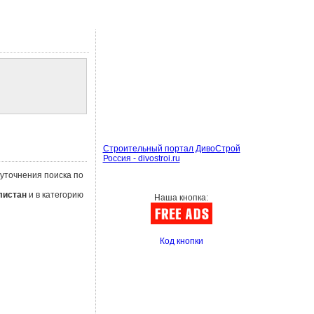
Строительный портал ДивоСтрой
Россия - divostroi.ru
 уточнения поиска по
листан
и в категорию
Наша кнопка:
Код кнопки