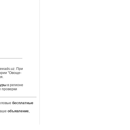
eeads.uz. При
ории "Овоще-
я.
туры
в регионе
е проверки
деловые
бесплатные
 Ваше
объявление
,