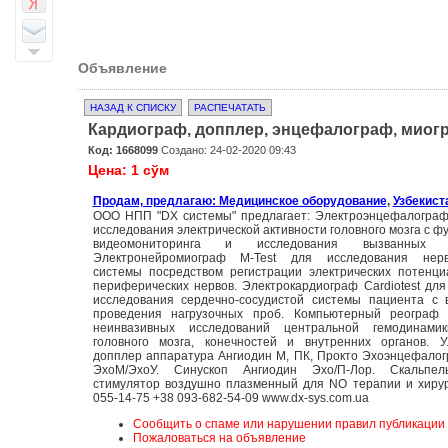
Объявление
НАЗАД К СПИСКУ
РАСПЕЧАТАТЬ
Кардиограф, допплер, энцефалограф, миогр
Код: 1668099
Создано: 24-02-2020 09:43
Цена: 1 сўм
Продам, предлагаю: Медицинское оборудование
,
Узбекист
ООО НПП "DX системы" предлагает: Электроэнцефалограф 
исследования электрической активности головного мозга с ф
видеомониторинга и исследования вызванных по
Электронейромиограф M-Test для исследования нерв
системы посредством регистрации электрических потенц
периферических нервов. Электрокардиограф Cardiotest для
исследования сердечно-сосудистой системы пациента с 
проведения нагрузочных проб. Компьютерный реограф 
неинвазивных исследований центральной гемодинамик
головного мозга, конечностей и внутренних органов. У
допплер аппаратура Ангиодин М, ПК, Прокто Эхоэнцефало
ЭхоМ/ЭхоУ. Синускоп Ангиодин Эхо/П-Лор. Скальпел
стимулятор воздушно плазменный для NO терапии и хирур
055-14-75 +38 093-682-54-09 www.dx-sys.com.ua
Сообщить о спаме или нарушении правил публикации
Пожаловаться на объявление