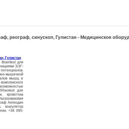
аф, реограф, синускоп, Гулистан - Медицинское обору
ан, Гулистан
Braintest для
ункциями ЭЭГ-
тенциалов.
но-мышечной
иалов мышц и
 комплексного
возможностью
Rheotest для
и, кровотока
льтразвуковая
граф Ангиодин
ь коагулятор
гии. +38 095-