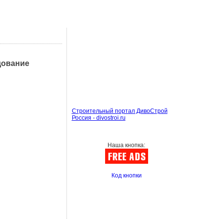
дование
Строительный портал ДивоСтрой
Россия - divostroi.ru
Наша кнопка:
Код кнопки