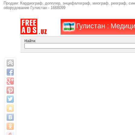
Продам: Кардиограф, допплер, энцефалограф, миограф, реограф, сину
оборудование Гулистан - 1668099
Гулистан : Медиц
Найти