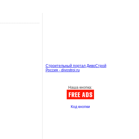
Строительный портал ДивоСтрой
Россия - divostroi.ru
Наша кнопка:
Код кнопки