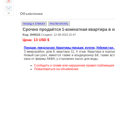
Объявление
НАЗАД К СПИСКУ
РАСПЕЧАТАТЬ
Срочно продаётся 1-комнатная квартира в 
Код: 2049115
Создано: 12-08-2015 22:47
Цена: 13 USD $
Продам, предлагаю: Квартиры продам, куплю
,
Узбекистан,
3 микрорайон, дом 8, квартира 11, 4 этаж. Квартира в хоро
Новый сан.узел, имеется также и кондиционер БК, также вс
окна от фирмы АКФА, у становлен насос для воды.
Сообщить о спаме или нарушении правил публикации
Пожаловаться на объявление