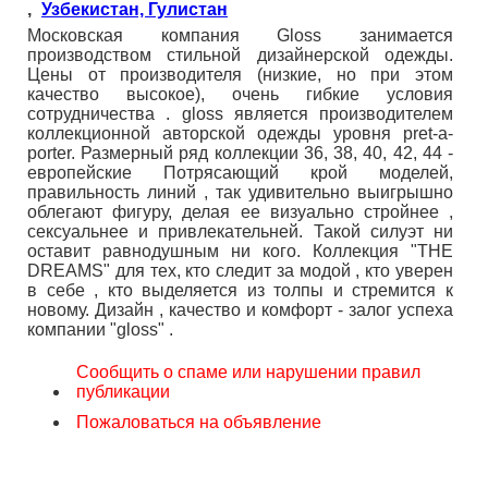
,
Узбекистан, Гулистан
Московская компания Gloss занимается
производством стильной дизайнерской одежды.
Цены от производителя (низкие, но при этом
качество высокое), очень гибкие условия
сотрудничества . gloss является производителем
коллекционной авторской одежды уровня pret-a-
porter. Размерный ряд коллекции 36, 38, 40, 42, 44 -
европейские Потрясающий крой моделей,
правильность линий , так удивительно выигрышно
облегают фигуру, делая ее визуально стройнее ,
сексуальнее и привлекательней. Такой силуэт ни
оставит равнодушным ни кого. Коллекция "THE
DREAMS" для тех, кто следит за модой , кто уверен
в себе , кто выделяется из толпы и стремится к
новому. Дизайн , качество и комфорт - залог успеха
компании "gloss" .
Сообщить о спаме или нарушении правил
публикации
Пожаловаться на объявление