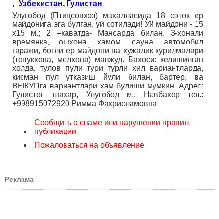
,
Узбекистан, Гулистан
Улугобод (Птицсовхоз) махалласида 18 соток ер
майдонига эга булган, уй сотилади! Уй майдони - 15
х15 м.; 2 –каватда- Мансарда билан, 3-хонали
времянка, ошхона, хамом, сауна, автомобил
гаражи, богли ер майдони ва хужалик курилмалари
(товукхона, молхона) мавжуд. Бахоси: келишилган
холда, тулов пули тури турли хил вариантларда,
кисман пул утказиш йули билан, бартер, ва
ВЫКУПга вариантлари хам булиши мумкин. Адрес:
Гулистон шахар, Улугобод м., Навбахор тел.:
+998915072920 Римма Фахрисламовна
Сообщить о спаме или нарушении правил
публикации
Пожаловаться на объявление
Реклама