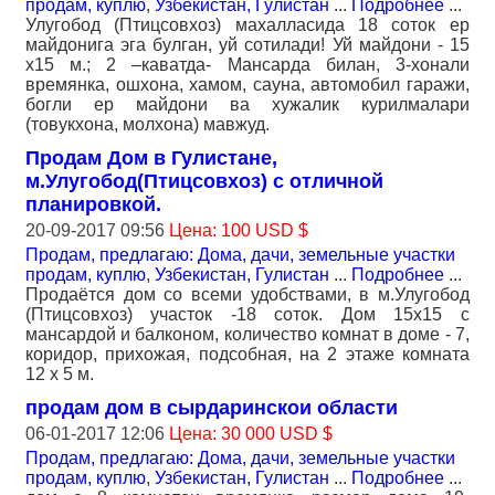
продам, куплю
,
Узбекистан, Гулистан
...
Подробнее
...
Улугобод (Птицсовхоз) махалласида 18 соток ер
майдонига эга булган, уй сотилади! Уй майдони - 15
х15 м.; 2 –каватда- Мансарда билан, 3-хонали
времянка, ошхона, хамом, сауна, автомобил гаражи,
богли ер майдони ва хужалик курилмалари
(товукхона, молхона) мавжуд.
Продам Дом в Гулистане,
м.Улугобод(Птицсовхоз) с отличной
планировкой.
20-09-2017 09:56
Цена: 100 USD $
Продам, предлагаю: Дома, дачи, земельные участки
продам, куплю
,
Узбекистан, Гулистан
...
Подробнее
...
Продаётся дом со всеми удобствами, в м.Улугобод
(Птицсовхоз) участок -18 соток. Дом 15х15 с
мансардой и балконом, количество комнат в доме - 7,
коридор, прихожая, подсобная, на 2 этаже комната
12 x 5 м.
продам дом в сырдаринскои области
06-01-2017 12:06
Цена: 30 000 USD $
Продам, предлагаю: Дома, дачи, земельные участки
продам, куплю
,
Узбекистан, Гулистан
...
Подробнее
...