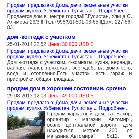
Продам, предлагаю: Дома, дачи, земельные участки
продам, куплю
,
Узбекистан, Гулистан
...
Подробнее
...
Продается дом в центре города!!Г.Гулистан, Улица С.
Алимова 23/3!!! Тел:+998(91)-501-03-65!!!Дом: 227-56-
83.
дом -коттедж с участком
25-01-2014 22:52
Цена: 30 000 USD $
Продам, предлагаю: Дома, дачи, земельные участки
продам, куплю
,
Узбекистан, Гулистан
...
Подробнее
...
Дом -коттедж с участком, 4-комнаты, кухня, веранда,
ванная, туалет, прихожая, все удобства дома есть,
вода и отопление.Есть участок, есть гараж и
пристройки, общая площадь.
продам дом в хорошем состоянии, срочно
29-08-2013 12:03
Цена: 45 000 USD $
Продам, предлагаю: Дома, дачи, земельные участки
продам, куплю
,
Узбекистан, Гулистан
...
Подробнее
...
Продам каркасный дом, c/х Бахор,
ориентир - магазин "Автомир",
возле центральной дороги, дом
находиться метров 200 от
магазина"Автомира"; 8х12, 6