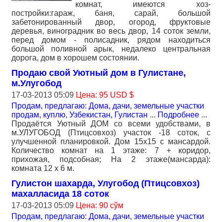
комнат, имеются хоз-
постройки:гараж, баня, сарай, большой
забетонированный двор, огород, фруктовые
деревья, виноградник во весь двор, 14 соток земли,
перед домом - полисадник, рядом находиться
большой поливной арык, недалеко центральная
дорога, дом в хорошем состоянии.
Продаю свой Уютный дом в Гулистане,
м.Улугобод
17-03-2013 05:09
Цена: 95 USD $
Продам, предлагаю: Дома, дачи, земельные участки
продам, куплю
,
Узбекистан, Гулистан
...
Подробнее
...
Продаётся Уютный ДОМ со всеми удобствами, в
м.УЛУГОБОД (Птицсовхоз) участок -18 соток, с
улучшенной планировкой. Дом 15х15 с мансардой.
Количество комнат на 1 этаже: 7 + коридор,
прихожая, подсобная; На 2 этаже(мансарда):
комната 12 x 6 м.
Гулистон шахарда, Улугобод (Птицсовхоз)
махалласида 18 соток
17-03-2013 05:09
Цена: 90 сўм
Продам, предлагаю: Дома, дачи, земельные участки