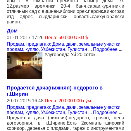
дом с 8 комнатои времянка размер дома 19-
12.размер времянки 20-4 баня.сараи.курятник.и
отличныи сад с вишнеи.яблони.орех.персик.виноград
итд адрес сырдарински область.саихунабадски
раион.
Дом
01-01-2017 17:26
Цена: 50 000 USD $
Продам, предлагаю: Дома, дачи, земельные участки
продам, куплю
,
Узбекистан, Гулистан
...
Подробнее
...
Улуғободда Уй 20 соток.
Продаётся дача(нижняя)-недорого в
г.Ширин
20-07-2015 16:48
Цена: 20 000 000 сўм
Продам, предлагаю: Дома, дачи, земельные участки
продам, куплю
,
Узбекистан, Гулистан
...
Подробнее
...
Продаётся дача (нижняя)-недорого, срочно, цена
договорная, в г.Ширине.Есть 2комнаты+широкий
коридор, деревья с плодами, гараж с инструментами