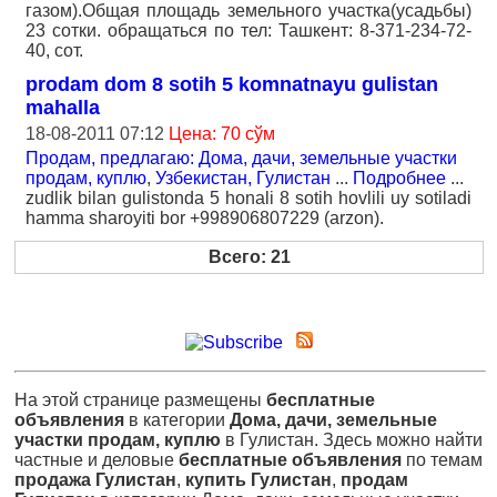
газом).Общая площадь земельного участка(усадьбы)
23 сотки. обращаться по тел: Ташкент: 8-371-234-72-
40, сот.
prodam dom 8 sotih 5 komnatnayu gulistan
mahalla
18-08-2011 07:12
Цена: 70 сўм
Продам, предлагаю: Дома, дачи, земельные участки
продам, куплю
,
Узбекистан, Гулистан
...
Подробнее
...
zudlik bilan gulistonda 5 honali 8 sotih hovlili uy sotiladi
hamma sharoyiti bor +998906807229 (arzon).
Всего: 21
На этой странице размещены
бесплатные
объявления
в категории
Дома, дачи, земельные
участки продам, куплю
в Гулистан. Здесь можно найти
частные и деловые
бесплатные объявления
по темам
продажа Гулистан
,
купить Гулистан
,
продам