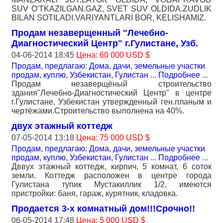
SUV O'TKAZILGAN.GAZ, SVET SUV OLDIDA.ZUDLIK
BILAN SOTILADI.VARIYANTLARI BOR, KELISHAMIZ.
Продам незаверщенный "Лечебно-
Диагностический Центр" г.Гулистане, Узб.
04-06-2014 18:45
Цена: 60 000 USD $
Продам, предлагаю: Дома, дачи, земельные участки
продам, куплю
,
Узбекистан, Гулистан
...
Подробнее
...
Продам незаверщёный строительство
здания"Лечебно-Диагностический Центр" в центре
г.Гулистане, Узбекистан утвержденный ген.планым и
чертёжами.Строительство выполнена на 40%.
двух этажный коттедж
07-05-2014 13:18
Цена: 75 000 USD $
Продам, предлагаю: Дома, дачи, земельные участки
продам, куплю
,
Узбекистан, Гулистан
...
Подробнее
...
Дввух этажный коттедж, кирпич, 5 комнат, 6 соток
земли. Коттедж расположен в центре города
Гулистана тупик Мустакиллик 1/2, имеются
пристройки: баня, гараж, курятник, кладовка.
Продается 3-х комнатный дом!!!Срочно!!
06-05-2014 17:48
Цена: 5 000 USD $