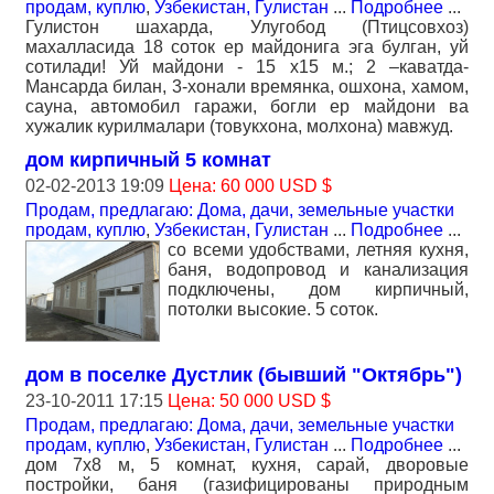
продам, куплю
,
Узбекистан, Гулистан
...
Подробнее
...
Гулистон шахарда, Улугобод (Птицсовхоз)
махалласида 18 соток ер майдонига эга булган, уй
сотилади! Уй майдони - 15 х15 м.; 2 –каватда-
Мансарда билан, 3-хонали времянка, ошхона, хамом,
сауна, автомобил гаражи, богли ер майдони ва
хужалик курилмалари (товукхона, молхона) мавжуд.
дом кирпичный 5 комнат
02-02-2013 19:09
Цена: 60 000 USD $
Продам, предлагаю: Дома, дачи, земельные участки
продам, куплю
,
Узбекистан, Гулистан
...
Подробнее
...
со всеми удобствами, летняя кухня,
баня, водопровод и канализация
подключены, дом кирпичный,
потолки высокие. 5 соток.
дом в поселке Дустлик (бывший "Октябрь")
23-10-2011 17:15
Цена: 50 000 USD $
Продам, предлагаю: Дома, дачи, земельные участки
продам, куплю
,
Узбекистан, Гулистан
...
Подробнее
...
дом 7х8 м, 5 комнат, кухня, сарай, дворовые
постройки, баня (газифицированы природным