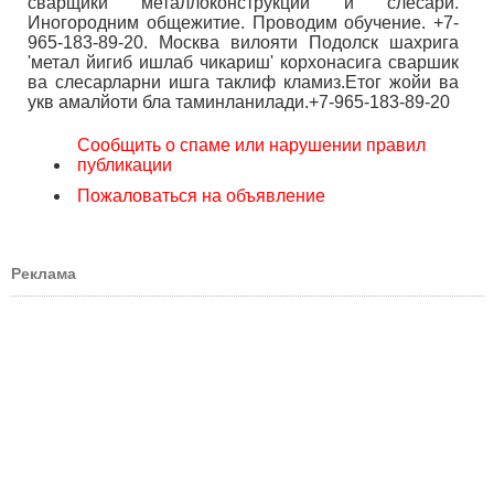
сварщики металлоконструкций и слесари.
Иногородним общежитие. Проводим обучение. +7-
965-183-89-20. Москва вилояти Подолск шахрига
'метал йигиб ишлаб чикариш' корхонасига сваршик
ва слесарларни ишга таклиф кламиз.Етог жойи ва
укв амалйоти бла таминланилади.+7-965-183-89-20
Сообщить о спаме или нарушении правил
публикации
Пожаловаться на объявление
Реклама