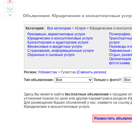
Объявления: Юридические и консалтинговые услу
Категория:
Все категории
>
Услуги
> Юридические и консалти
Рекламные, маркетинговые услуги
Полиграфия, 
Юридические и консалтинговые услуги
Транспортные
Бухгалтерские и аудиторские услуги
услуги
Финансовые и кредитные услуги
Переводы и к
Страхование, информационные услуги
Таможенные 
Охранные и сыскные услуги
Отдых, развл
Организация 
фотосъемка
Регион:
Узбекистан
> Гулистан
[Сменить регион]
Тип объявления:
Только с фото?:
Здесь Вы можете найти
бесплатные объявления
о продаже ил
уточнения поиска по цене или другим параметрам в разделе Юр
Для размещения Ваших объявлений у нас, нажмите на ссылку
Юридические и консалтинговые услуги.
Разместить объявлен