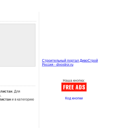
Строительный портал ДивоСтрой
Россия - divostroi.ru
Наша кнопка:
улистан
. Для
.
Код кнопки
листан
и в категорию