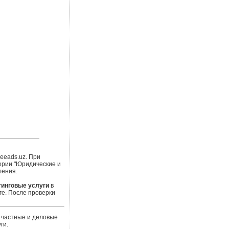
eeads.uz. При
ории "Юридические и
ления.
тинговые услуги
в
е. После проверки
 частные и деловые
ги.