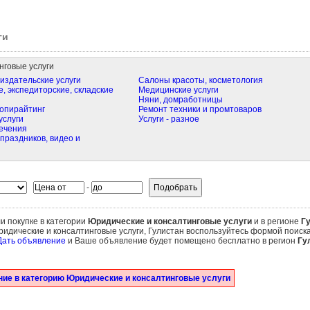
ги
нговые услуги
издательские услуги
Салоны красоты, косметология
, экспедиторские, складские
Медицинские услуги
Няни, домработницы
опирайтинг
Ремонт техники и промтоваров
услуги
Услуги - разное
ечения
праздников, видео и
-
и покупке в категории
Юридические и консалтинговые услуги
и в регионе
Г
идические и консалтинговые услуги, Гулистан воспользуйтесь формой поиска
Дать объявление
и Ваше объявление будет помещено бесплатно в регион
Гу
ие в категорию Юридические и консалтинговые услуги