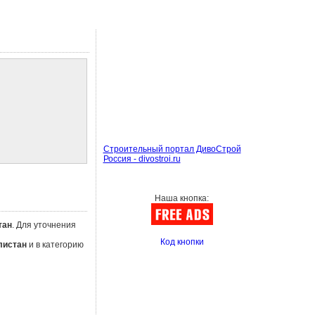
Строительный портал ДивоСтрой
Россия - divostroi.ru
Наша кнопка:
тан
. Для уточнения
Код кнопки
листан
и в категорию