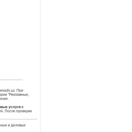
eeads.uz. При
ории "Рекламные,
ения.
овые услуги
в
е. После проверки
тные и деловые