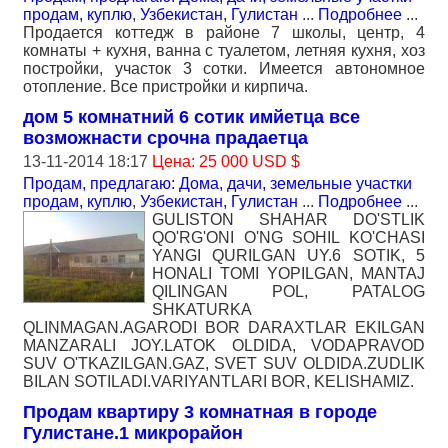
продам, куплю
,
Узбекистан, Гулистан
...
Подробнее
...
Продается коттедж в районе 7 школы, центр, 4
комнаты + кухня, ванна с туалетом, летняя кухня, хоз
постройки, участок 3 сотки. Имеется автономное
отопление. Все пристройки и кирпича.
дом 5 комнатний 6 сотик имйетца все
возможнасти срочна прадаетца
13-11-2014 18:17
Цена: 25 000 USD $
Продам, предлагаю: Дома, дачи, земельные участки
продам, куплю
,
Узбекистан, Гулистан
...
Подробнее
...
GULISTON SHAHAR DO'STLIK
QO'RG'ONI O'NG SOHIL KO'CHASI
YANGI QURILGAN UY.6 SOTIK, 5
HONALI TOMI YOPILGAN, MANTAJ
QILINGAN POL, PATALOG
SHKATURKA
QLINMAGAN.AGARODI BOR DARAXTLAR EKILGAN
MANZARALI JOY.LATOK OLDIDA, VODAPRAVOD
SUV O'TKAZILGAN.GAZ, SVET SUV OLDIDA.ZUDLIK
BILAN SOTILADI.VARIYANTLARI BOR, KELISHAMIZ.
Продам квартиру 3 комнатная в городе
Гулистане.1 микрорайон