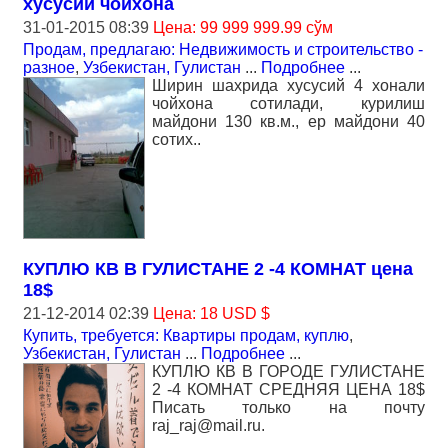
хусусий чойхона
31-01-2015 08:39
Цена: 99 999 999.99 сўм
Продам, предлагаю: Недвижимость и строительство -
разное
,
Узбекистан, Гулистан
...
Подробнее
...
Ширин шахрида хусусий 4 хонали
чойхона сотилади, курилиш
майдони 130 кв.м., ер майдони 40
сотих..
КУПЛЮ КВ В ГУЛИСТАНЕ 2 -4 КОМНАТ цена
18$
21-12-2014 02:39
Цена: 18 USD $
Купить, требуется: Квартиры продам, куплю
,
Узбекистан, Гулистан
...
Подробнее
...
КУПЛЮ КВ В ГОРОДЕ ГУЛИСТАНЕ
2 -4 КОМНАТ СРЕДНЯЯ ЦЕНА 18$
Писать только на почту
raj_raj@mail.ru.