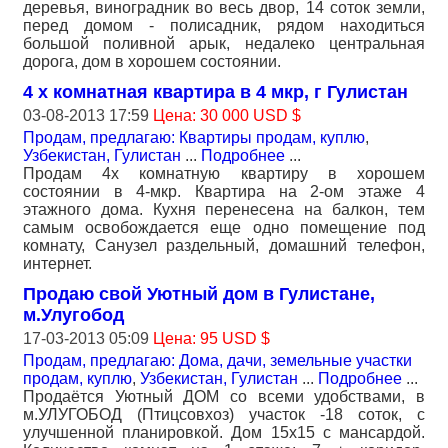
деревья, виноградник во весь двор, 14 соток земли,
перед домом - полисадник, рядом находиться
большой поливной арык, недалеко центральная
дорога, дом в хорошем состоянии.
4 х комнатная квартира в 4 мкр, г Гулистан
03-08-2013 17:59
Цена: 30 000 USD $
Продам, предлагаю: Квартиры продам, куплю
,
Узбекистан, Гулистан
...
Подробнее
...
Продам 4х комнатную квартиру в хорошем
состоянии в 4-мкр. Квартира на 2-ом этаже 4
этажного дома. Кухня перенесена на балкон, тем
самым освобождается еще одно помещение под
комнату, Санузел раздельный, домашний телефон,
интернет.
Продаю свой Уютный дом в Гулистане,
м.Улугобод
17-03-2013 05:09
Цена: 95 USD $
Продам, предлагаю: Дома, дачи, земельные участки
продам, куплю
,
Узбекистан, Гулистан
...
Подробнее
...
Продаётся Уютный ДОМ со всеми удобствами, в
м.УЛУГОБОД (Птицсовхоз) участок -18 соток, с
улучшенной планировкой. Дом 15х15 с мансардой.