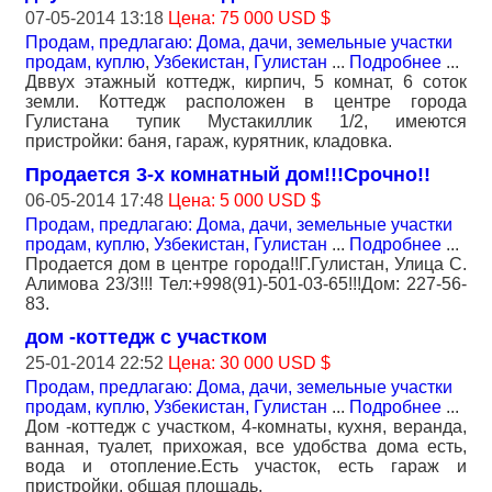
07-05-2014 13:18
Цена: 75 000 USD $
Продам, предлагаю: Дома, дачи, земельные участки
продам, куплю
,
Узбекистан, Гулистан
...
Подробнее
...
Дввух этажный коттедж, кирпич, 5 комнат, 6 соток
земли. Коттедж расположен в центре города
Гулистана тупик Мустакиллик 1/2, имеются
пристройки: баня, гараж, курятник, кладовка.
Продается 3-х комнатный дом!!!Срочно!!
06-05-2014 17:48
Цена: 5 000 USD $
Продам, предлагаю: Дома, дачи, земельные участки
продам, куплю
,
Узбекистан, Гулистан
...
Подробнее
...
Продается дом в центре города!!Г.Гулистан, Улица С.
Алимова 23/3!!! Тел:+998(91)-501-03-65!!!Дом: 227-56-
83.
дом -коттедж с участком
25-01-2014 22:52
Цена: 30 000 USD $
Продам, предлагаю: Дома, дачи, земельные участки
продам, куплю
,
Узбекистан, Гулистан
...
Подробнее
...
Дом -коттедж с участком, 4-комнаты, кухня, веранда,
ванная, туалет, прихожая, все удобства дома есть,
вода и отопление.Есть участок, есть гараж и
пристройки, общая площадь.