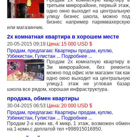
третьем микрорайоне, первый этаж,
одно окно выходит на центральную
улицу бизнес школа, можно под
бизнес например парикмахерскую
или магазинчик.
2х комнатная квартира в хорошем месте
20-05-2015 09:19
Цена: 15 000 USD $
Продам, предлагаю: Квартиры продам, куплю
,
Узбекистан, Гулистан
...
Подробнее
...
Продам 2х комнатную квартиру в
3м микрорайоне, без ремонта
можно под офис или магазин так как
одно окно выходит на центральную
улицу.1 этаж не угловая базар
школа все рядом, хорошая инфраструктура.
продажа, обмен квартиры
30-04-2015 06:53
Цена: 20 000 USD $
Продам, предлагаю: Квартиры продам, куплю
,
Узбекистан, Гулистан
...
Подробнее
...
Продам 2-х комн кв, 4 микр, 1 этаж, возможен обмен
на 1-комн.с доплатой тел +998915016950.