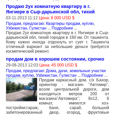
Продаю 2ух комнатную квартиру в г.
Янгиере в Сыр-дарьинской обл, тихий
03-11-2013 11:12
Цена: 8 000 USD $
Продам, предлагаю: Квартиры продам, куплю
,
Узбекистан, Гулистан
...
Подробнее
...
Продаю 2ух комнатную квартиру в г. Янгиере в Сыр-
дарьинской обл, тихий городок в 160 км. От ташкента.
Кому нужно иногда отдохнуть от сует г. Ташкента
отличный вариант за небольшие деньги требуется
косметический ремонт.
продам дом в хорошем состоянии, срочно
29-08-2013 12:03
Цена: 45 000 USD $
Продам, предлагаю: Дома, дачи, земельные участки
продам, куплю
,
Узбекистан, Гулистан
...
Подробнее
...
Продам каркасный дом, c/х Бахор,
ориентир - магазин "Автомир",
возле центральной дороги, дом
находиться метров 200 от
магазина"Автомира"; 8х12, 6
комнат, имеются хоз-
постройки:гараж, баня, сарай, большой
забетонированный двор, огород, фруктовые