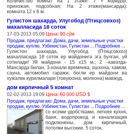
Количество комнат на 1 этаже: 7 + коридор,
прихожая, подсобная; На 2 этаже(мансарда):
комната 12 x 6 м.
Гулистон шахарда, Улугобод (Птицсовхоз)
махалласида 18 соток
17-03-2013 05:09
Цена: 90 сўм
Продам, предлагаю: Дома, дачи, земельные участки
продам, куплю
,
Узбекистан, Гулистан
...
Подробнее
...
Гулистон шахарда, Улугобод (Птицсовхоз)
махалласида 18 соток ер майдонига эга булган, уй
сотилади! Уй майдони - 15 х15 м.; 2 –каватда-
Мансарда билан, 3-хонали времянка, ошхона, хамом,
сауна, автомобил гаражи, богли ер майдони ва
хужалик курилмалари (товукхона, молхона) мавжуд.
дом кирпичный 5 комнат
02-02-2013 19:09
Цена: 60 000 USD $
Продам, предлагаю: Дома, дачи, земельные участки
продам, куплю
,
Узбекистан, Гулистан
...
Подробнее
...
со всеми удобствами, летняя кухня,
баня, водопровод и канализация
подключены, дом кирпичный,
потолки высокие. 5 соток.