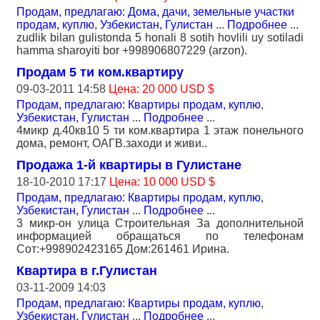
Продам, предлагаю: Дома, дачи, земельные участки
продам, куплю
,
Узбекистан, Гулистан
...
Подробнее
...
zudlik bilan gulistonda 5 honali 8 sotih hovlili uy sotiladi
hamma sharoyiti bor +998906807229 (arzon).
Продам 5 ти ком.квартиру
09-03-2011 14:58
Цена: 20 000 USD $
Продам, предлагаю: Квартиры продам, куплю
,
Узбекистан, Гулистан
...
Подробнее
...
4микр д.40кв10 5 ти ком.квартира 1 этаж понельного
дома, ремонт, ОАГВ.заходи и живи..
Продажа 1-й квартиры в Гулистане
18-10-2010 17:17
Цена: 10 000 USD $
Продам, предлагаю: Квартиры продам, куплю
,
Узбекистан, Гулистан
...
Подробнее
...
3 микр-он улица Строительная За дополнительной
информацией обращаться по телефонам
Сот:+998902423165 Дом:261461 Ирина.
Квартира в г.Гулистан
03-11-2009 14:03
Продам, предлагаю: Квартиры продам, куплю
,
Узбекистан, Гулистан
...
Подробнее
...