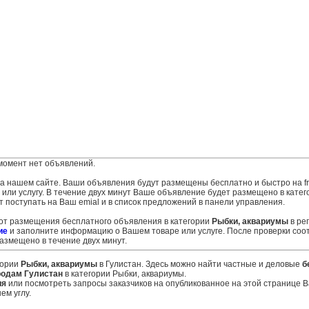
момент нет объявлений.
 на нашем сайте. Ваши объявления будут размещены бесплатно и быстро на fr
ли услугу. В течение двух минут Ваше объявление будет размещено в катег
т поступать на Ваш emial и в список предложений в панели управления.
 от размещения бесплатного объявления в категории
Рыбки, аквариумы
в ре
ие
и заполните информацию о Вашем товаре или услуге. После проверки соо
змещено в течение двух минут.
гории
Рыбки, аквариумы
в Гулистан. Здесь можно найти частные и деловые
б
родам Гулистан
в категории Рыбки, аквариумы.
ия
или посмотреть запросы заказчиков на опубликованное на этой странице
ем углу.