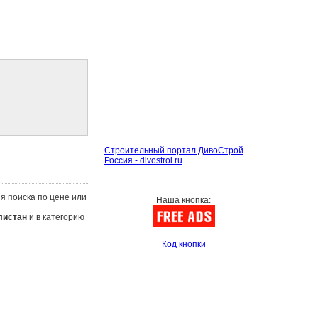
Строительный портал ДивоСтрой
Россия - divostroi.ru
ия поиска по цене или
Наша кнопка:
листан
и в категорию
Код кнопки