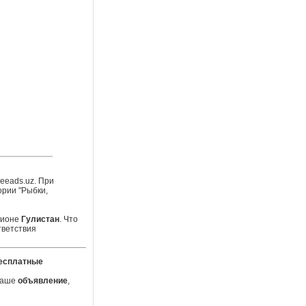
eeads.uz. При
ории "Рыбки,
гионе
Гулистан
. Что
тветствия
есплатные
 Ваше
объявление
,