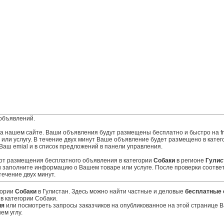
объявлений.
 на нашем сайте. Ваши объявления будут размещены бесплатно и быстро на fr
ли услугу. В течение двух минут Ваше объявление будет размещено в катего
Ваш emial и в список предложений в панели управления.
 от размещения бесплатного объявления в категории
Собаки
в регионе
Гулис
 заполните информацию о Вашем товаре или услуге. После проверки соотве
ечение двух минут.
гории
Собаки
в Гулистан. Здесь можно найти частные и деловые
бесплатные 
в категории Собаки.
ия
или посмотреть запросы заказчиков на опубликованное на этой странице
ем углу.