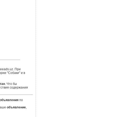
eeads.uz. При
рии "Собаки" и в
тан
. Что бы
тствия содержания
объявления
по
 Ваше
объявление
,