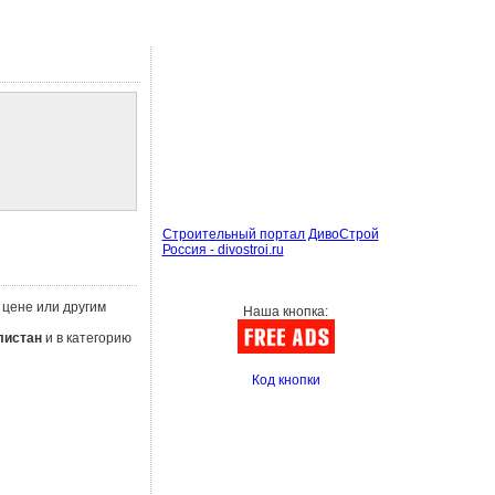
Строительный портал ДивоСтрой
Россия - divostroi.ru
 цене или другим
Наша кнопка:
листан
и в категорию
Код кнопки