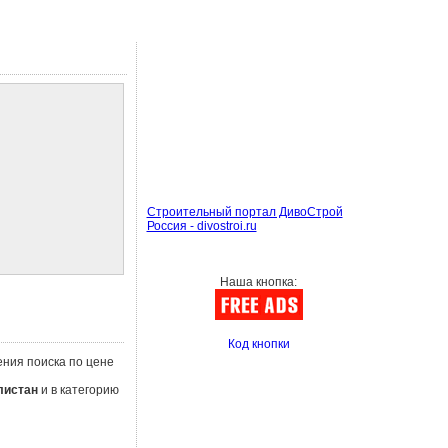
Строительный портал ДивоСтрой
Россия - divostroi.ru
Наша кнопка:
Код кнопки
ения поиска по цене
листан
и в категорию