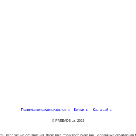
Политика конфиденциальности
Контакты
Карта сайта
© FREEADS.uz, 2026
тан, бесплатные объявления. Логистика, транспорт Гулистан. Бесплатные объявления Ло