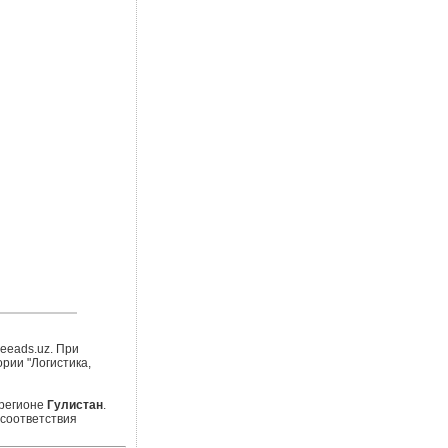
eeads.uz. При
рии "Логистика,
регионе
Гулистан
.
 соответствия