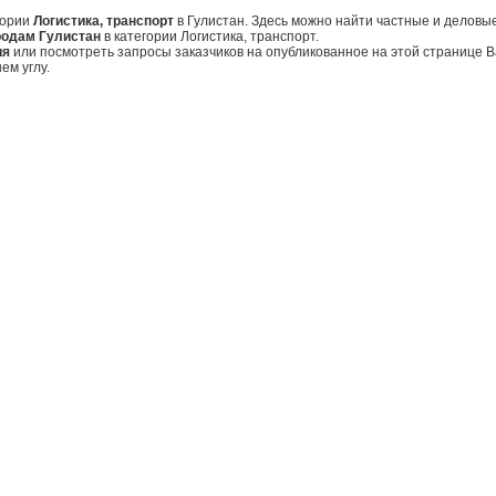
гории
Логистика, транспорт
в Гулистан. Здесь можно найти частные и деловы
родам Гулистан
в категории Логистика, транспорт.
ия
или посмотреть запросы заказчиков на опубликованное на этой странице
ем углу.