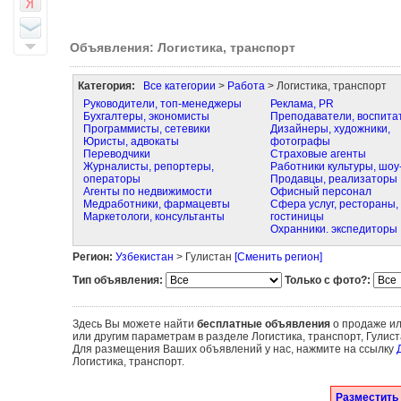
Объявления: Логистика, транспорт
Категория:
Все категории
>
Работа
> Логистика, транспорт
Руководители, топ-менеджеры
Реклама, PR
Бухгалтеры, экономисты
Преподаватели, воспита
Программисты, сетевики
Дизайнеры, художники,
Юристы, адвокаты
фотографы
Переводчики
Страховые агенты
Журналисты, репортеры,
Работники культуры, шоу
операторы
Продавцы, реализаторы
Агенты по недвижимости
Офисный персонал
Медработники, фармацевты
Сфера услуг, рестораны,
Маркетологи, консультанты
гостиницы
Охранники. экспедиторы
Регион:
Узбекистан
> Гулистан
[Сменить регион]
Тип объявления:
Только с фото?:
Здесь Вы можете найти
бесплатные объявления
о продаже ил
или другим параметрам в разделе Логистика, транспорт, Гулис
Для размещения Ваших объявлений у нас, нажмите на ссылку
Логистика, транспорт.
Разместить 