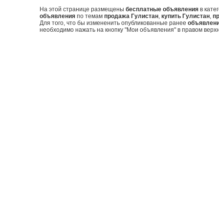
На этой странице размещены
бесплатные объявления
в кате
объявления
по темам
продажа Гулистан
,
купить Гулистан
,
п
Для того, что бы измененить опубликованные ранее
объявлен
необходимо нажать на кнопку "Мои объявления" в правом верхн