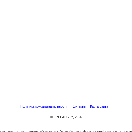
Политика конфиденциальности
Контакты
Карта сайта
© FREEADS.uz, 2026
одам Гулистан, бесплатные объявления. Медработники, фармацевты Гулистан. Беспла