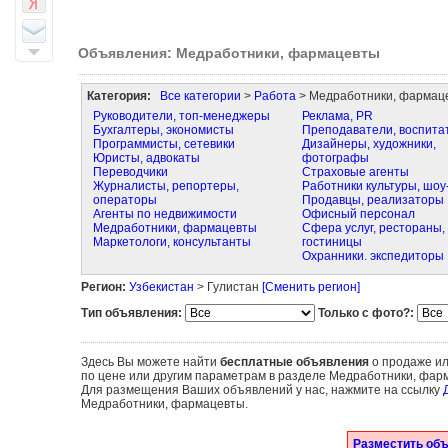
Объявления: Медработники, фармацевты
Категория:
Все категории
>
Работа
> Медработники, фармац
Руководители, топ-менеджеры
Реклама, PR
Бухгалтеры, экономисты
Преподаватели, воспита
Программисты, сетевики
Дизайнеры, художники,
Юристы, адвокаты
фотографы
Переводчики
Страховые агенты
Журналисты, репортеры,
Работники культуры, шоу
операторы
Продавцы, реализаторы
Агенты по недвижимости
Офисный персонал
Медработники, фармацевты
Сфера услуг, рестораны,
Маркетологи, консультанты
гостиницы
Охранники. экспедиторы
Регион:
Узбекистан
> Гулистан
[Сменить регион]
Тип объявления:
Только с фото?:
Здесь Вы можете найти
бесплатные объявления
о продаже ил
по цене или другим параметрам в разделе Медработники, фарм
Для размещения Ваших объявлений у нас, нажмите на ссылку
Медработники, фармацевты.
Разместить об