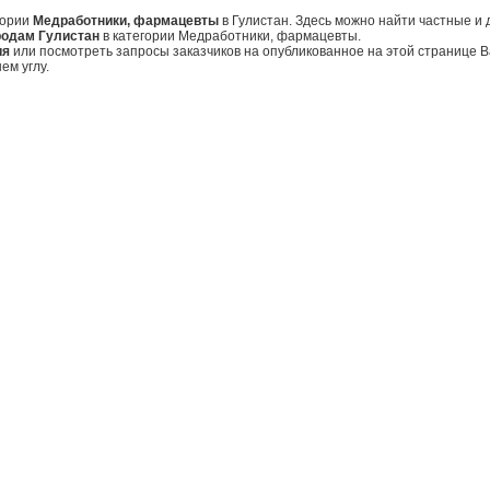
гории
Медработники, фармацевты
в Гулистан. Здесь можно найти частные и
родам Гулистан
в категории Медработники, фармацевты.
ия
или посмотреть запросы заказчиков на опубликованное на этой странице
ем углу.