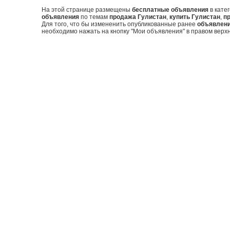
На этой странице размещены
бесплатные объявления
в кате
объявления
по темам
продажа Гулистан
,
купить Гулистан
,
п
Для того, что бы измененить опубликованные ранее
объявлен
необходимо нажать на кнопку "Мои объявления" в правом верхн