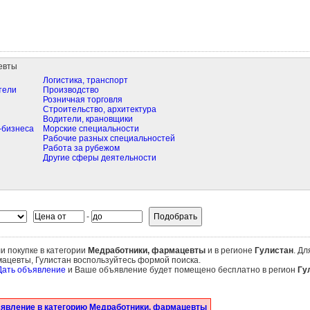
евты
Логистика, транспорт
тели
Производство
Розничная торговля
Строительство, архитектура
Водители, крановщики
-бизнеса
Морские специальности
Рабочие разных специальностей
Работа за рубежом
Другие сферы деятельности
-
и покупке в категории
Медработники, фармацевты
и в регионе
Гулистан
. Дл
ацевты, Гулистан воспользуйтесь формой поиска.
Дать объявление
и Ваше объявление будет помещено бесплатно в регион
Гу
ъявление в категорию Медработники, фармацевты