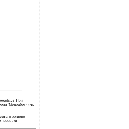
eeads.uz. При
ории "Медработники,
цевты
в регионе
е проверки