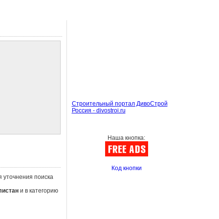
Строительный портал ДивоСтрой
Россия - divostroi.ru
Наша кнопка:
Код кнопки
я уточнения поиска
листан
и в категорию